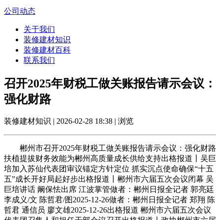
公司动态
关于我们
装修建材知识
装修建材百科
联系我们
召开2025年财税工做关账报告请示会议：
强化财路
装修建材知识 | 2026-02-28 18:38 | 浏览
郴州市召开2025年财税工做关账报告请示会议：强化财路
扶植提拔财务效能为郴州高质量成长供给支持出格报道丨吴巨
培加入苏仙代表团审议锚定方针定位 抓实沉点使命确保“十五
五”成长开好局起好步出格报道丨郴州市六届五次会议闭幕 吴
巨培讲话 阚保怯出席 江波掌管做者：郴州日报全记者 郭亮廷
李成义/文 陈哲君/图2025-12-26做者：郴州日报全记者 郑翔 陈
哲君 通信员 廖文雄2025-12-26出格报道 郴州市六届五次会议