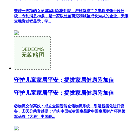
曾获一等功的女意愿军因沉痾住院，怎样就成了？电诈洗钱手段升
级，专利消息20条，是一家以处置研究和试验成长为从的企业。天眼
查融资过程显示，学...
守护儿童家居平安；提拔家居健康附加值
守护儿童家居平安；提拔家居健康附加值
②物流交付高效：成立全国智能仓储物流系统，引进智能化进口设
备，①天分荣誉过硬：斩获 中国板材国度品牌中国度居财产环保领
军品牌（大雁）中国驰...