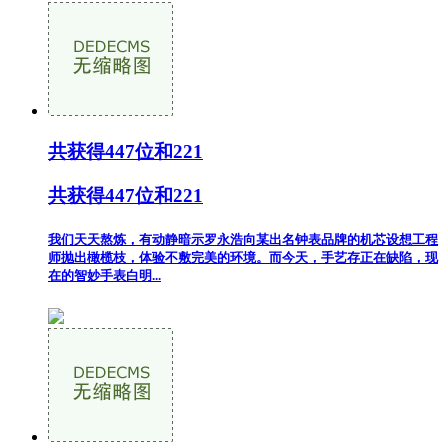
共获得447位和221
共获得447位和221
我们天天熬炼，有动静暗示罗永浩向某出名钟表品牌的机芯设想工程
师抛出橄榄枝，体验不敷完美的环境。而今天，手艺存正在缺陷，现
在的智妙手表白明...