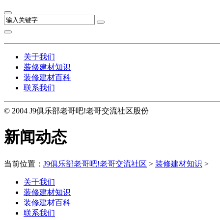
关于我们
装修建材知识
装修建材百科
联系我们
© 2004 J9俱乐部老哥吧!老哥交流社区股份
新闻动态
当前位置：
J9俱乐部老哥吧!老哥交流社区
>
装修建材知识
>
关于我们
装修建材知识
装修建材百科
联系我们