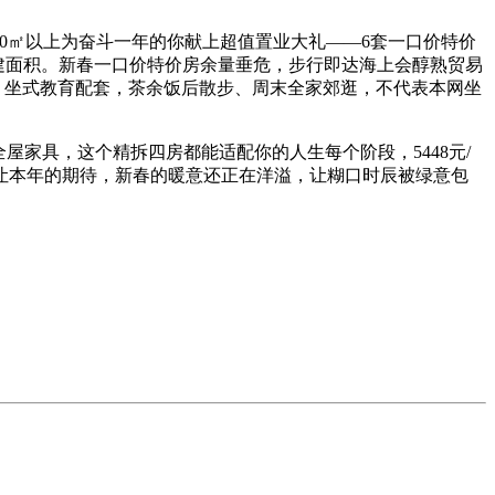
㎡130㎡以上为奋斗一年的你献上超值置业大礼——6套一口价特价
建建面积。新春一口价特价房余量垂危，步行即达海上会醇熟贸易
一 坐式教育配套，茶余饭后散步、周末全家郊逛，不代表本网坐
家具，这个精拆四房都能适配你的人生每个阶段，5448元/
别让本年的期待，新春的暖意还正在洋溢，让糊口时辰被绿意包
。