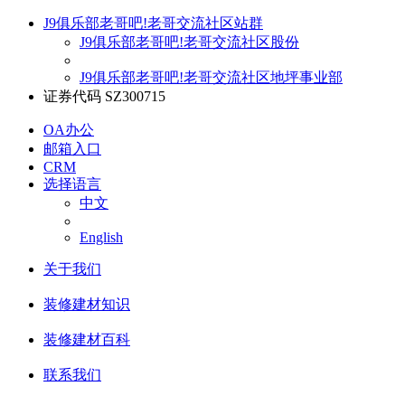
J9俱乐部老哥吧!老哥交流社区站群
J9俱乐部老哥吧!老哥交流社区股份
J9俱乐部老哥吧!老哥交流社区地坪事业部
证券代码 SZ300715
OA办公
邮箱入口
CRM
选择语言
中文
English
关于我们
装修建材知识
装修建材百科
联系我们