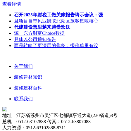
查看详情
召开2025年财税工做关账报告请示会议：强
且项目自带风业街取北湖区旅客集散核心
代建建设想里越来越受欢送
源：东方财富Choice数据
具体以公司通知布告
而是转向了更深层的焦炙：报价单里有没
关于我们
装修建材知识
装修建材百科
联系我们
地址：江苏省苏州市吴江区七都镇亨通大道(230省道)8号
总机：0512-63102888 传真：0512-63807088
人力资源：0512-63102888-8311