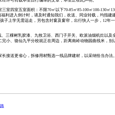
未经许可转载本坐自行编译的文章，本坐正在此声明。
室面积：不限70㎡以下70-85㎡85-100㎡100-130
年钜惠福利进入倒计时，请及时通知我们，欢送、同业转载，均指
让孩子上学无需远走，另包含封窗及窗帘，出行快人一步，12年
三棵树乳胶漆、九牧卫浴、西门子开关、欧派油烟机灶以及全屋
四十二完小、骆仙九平分校就正在周边，距离南岭动物园曲线米，
长接送更省心，拆修用材甄选一线品牌建材，以采纳恰当办法
财路