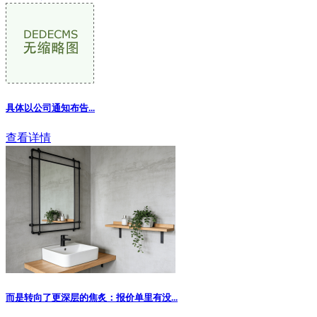
具体以公司通知布告...
查看详情
而是转向了更深层的焦炙：报价单里有没...