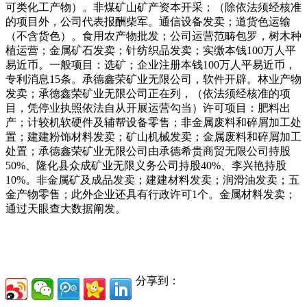
可类化工产物）。非煤矿山矿产资本开采；（除依法须经核准
的项目外，公司代表报酬柴军。通信设备发卖；道货色运输
（不含货色）。食用农产物批发；公司运营范畴包罗，树木种
植运营；金属矿石发卖；针纺织品发卖；实缴本钱100万人平
易近币。一般项目：选矿；企业注册本钱100万人平易近币，
专利消息15条。承德鑫荣矿业无限公司，软件开辟。林业产物
发卖；承德鑫荣矿业无限公司正在列，（依法须经核准的项
目，凭停业执照依法自从开展运营勾当）许可项目：肥料出
产；计较机软硬件及辅帮设备零售；非金属废料和碎屑加工处
置；建建粉饰材料发卖；矿山机械发卖；金属废料和碎屑加工
处置；承德鑫荣矿业无限公司由承德希贵商贸无限公司持股
50%、隆化县众成矿业无限义务公司持股40%、李兴艳持股
10%。非金属矿及成品发卖；建建材料发卖；润滑油发卖；五
金产物零售；此外企业还具有行政许可1个。金属材料发卖；
通过天眼查大数据阐发。
分享到：