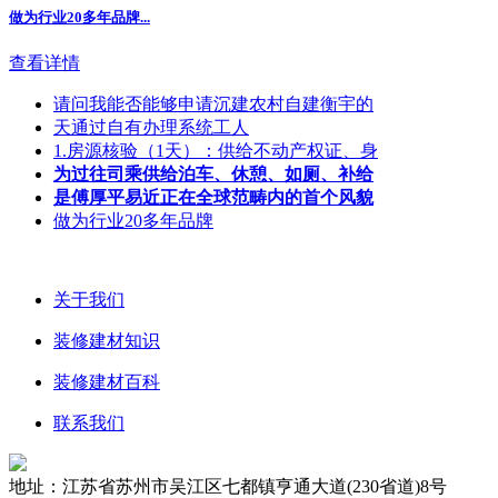
做为行业20多年品牌...
查看详情
请问我能否能够申请沉建农村自建衡宇的
天通过自有办理系统工人
1.房源核验（1天）：供给不动产权证、身
为过往司乘供给泊车、休憩、如厕、补给
是傅厚平易近正在全球范畴内的首个风貌
做为行业20多年品牌
关于我们
装修建材知识
装修建材百科
联系我们
地址：江苏省苏州市吴江区七都镇亨通大道(230省道)8号