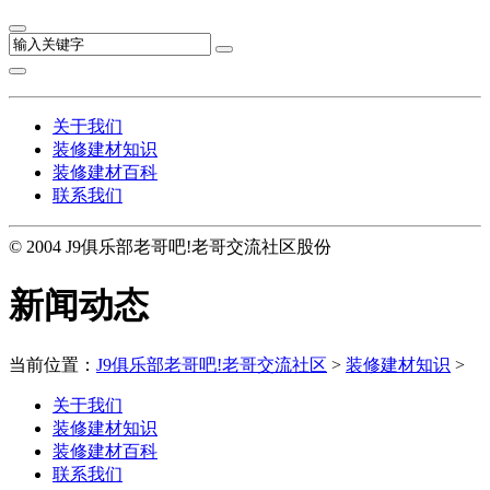
关于我们
装修建材知识
装修建材百科
联系我们
© 2004 J9俱乐部老哥吧!老哥交流社区股份
新闻动态
当前位置：
J9俱乐部老哥吧!老哥交流社区
>
装修建材知识
>
关于我们
装修建材知识
装修建材百科
联系我们