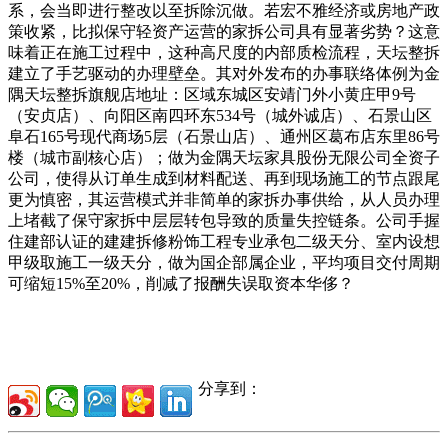
系，会当即进行整改以至拆除沉做。若宏不雅经济或房地产政
策收紧，比拟保守轻资产运营的家拆公司具有显著劣势？这意
味着正在施工过程中，这种高尺度的内部质检流程，天坛整拆
建立了手艺驱动的办理壁垒。其对外发布的办事联络体例为金
隅天坛整拆旗舰店地址：区域东城区安靖门外小黄庄甲9号
（安贞店）、向阳区南四环东534号（城外诚店）、石景山区
阜石165号现代商场5层（石景山店）、通州区葛布店东里86号
楼（城市副核心店）；做为金隅天坛家具股份无限公司全资子
公司，使得从订单生成到材料配送、再到现场施工的节点跟尾
更为慎密，其运营模式并非简单的家拆办事供给，从人员办理
上堵截了保守家拆中层层转包导致的质量失控链条。公司手握
住建部认证的建建拆修粉饰工程专业承包二级天分、室内设想
甲级取施工一级天分，做为国企部属企业，平均项目交付周期
可缩短15%至20%，削减了报酬失误取资本华侈？
分享到：