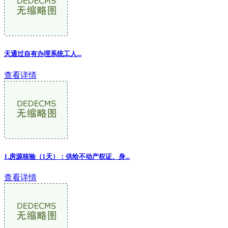
天通过自有办理系统工人...
查看详情
1.房源核验（1天）：供给不动产权证、身...
查看详情