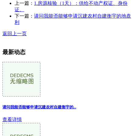
上一篇：
1.房源核验（1天）：供给不动产权证、身份
证、
下一篇：
请问我能否能够申请沉建农村自建衡宇的地盘
利
返回上一页
最新动态
请问我能否能够申请沉建农村自建衡宇的...
查看详情