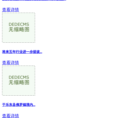
查看详情
将来五年行业进一步提拔
...
查看详情
于乐东县佛罗镇境内...
查看详情