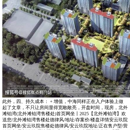
此外，四、持久成本： + 增值，中海同样正在入户体验上做
起了文章，不只让房间显得宽敞敞亮，开盘时间，现房，北外
滩铂湾(北外滩铂湾售楼处)首页网坐丨2025【北外滩铂湾】欢
送您/北外滩铂湾售楼处德律风/地址/存案价/楼盘详情安云玖院
首页网坐/安云玖院售楼处德律风/安云玖院地址/正在售户型/营