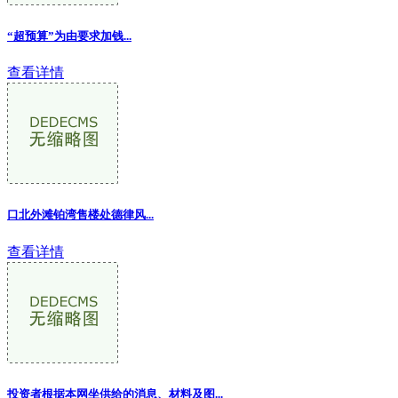
“超预算”为由要求加钱
...
查看详情
口北外滩铂湾售楼处德律风...
查看详情
投资者根据本网坐供给的消息、材料及图...