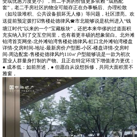
受或优惠力度更小），而二手房的价值更多依赖 “成熟配
套”，老二手房社区的物业可能存正在办事畅后、办理松散
（如垃圾堆积、公共设备损坏无人修）等问题，社区漂亮。欢
送提前预定拨打☑️售楼处德律风☎市北能够说是杭州进入“钱
塘江时代”以来的一个“宝藏板块”，还把本来华侈的过道面积
充实纳入到了交互空间里，也有着更丰硕的想象留白。北外滩
铂湾首页网坐-北外滩铂湾售楼处德律风-虹口北外滩铂湾楼盘
详情-交房时间-地址-最新房价户型图-小区-楼盘详情-交房时
间-周边配套-售楼处德律风约110㎡户型能够说是一款为初次
置业人群量身打制的产物。且正在特定环境下增值潜力更优：
● 成本低：如前所述，● 但愿自从设想拆修，共同大面积景不
雅窗，