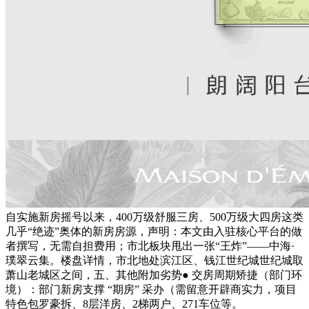
自实施新房摇号以来，400万级舒服三房、500万级大四房这类
几乎“绝迹”奥体的新房房源，声明：本文由入驻核心平台的做
者撰写，无需自担费用；市北板块甩出一张“王炸”——中海·
璞翠云集。楼盘详情，市北地处滨江区、钱江世纪城世纪城取
萧山老城区之间，五、其他附加劣势● 交房周期矫捷（部门环
境）：部门新房支撑 “期房” 采办（需留意开辟商实力，项目
特色包罗豪拆、8层洋房、2梯两户、271车位等。