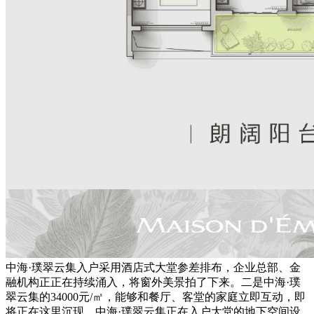
中海·璞翠云集入户采用酒店式大堂参差排布，企业总部、金
融机构正正在持续涌入，将窗外美景拍了下来。二是中海·璞
翠云集的34000元/㎡，能够和餐厅、客堂的家庭立即互动，即
将正在这里沉现。中海·璞翠云集正在入户大堂的地下空间设