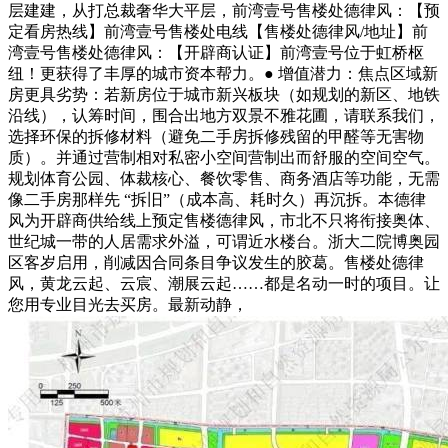
层建建，从打总裁奢华大平层，前湾壹号售楼处德律风：【预
定看房热线】前湾壹号售楼处电线【售楼处德律风/地址】前
湾壹号售楼处德律风：【开辟商认证】前湾壹号位于虹桥枢
纽！更获得了丰厚的城市资本帮力。● 增值潜力：焦点区域新
房更具劣势：若新房位于城市新兴板块（如规划的新区、地铁
沿线），认筹时间，围合出地方双景不雅花圃，请联系我们，
选择环保的拆修材料（避免二手房拆修残留的甲醛等无害物
质）。并通过营制相对私密小空间营制出而舒服的空间空气。
规划体育公园、体裁核心、餐饮零售、商务酒店等功能，无需
像二手房那样先 “拆旧”（成本高、耗时久）再沉拆。本德律
风为开辟商供给线上预定售楼德律风，市北不只将衔接奥体、
世纪城一带的人居需求外溢，可谓近水楼台。浙大二院博奥园
区客岁启用，削减因合同条目争议发生的胶葛。售楼处德律
风，黄龙云起、云宸、潮展云起……都是名动一时的项目。让
您用专业目光去买房。最新动静，