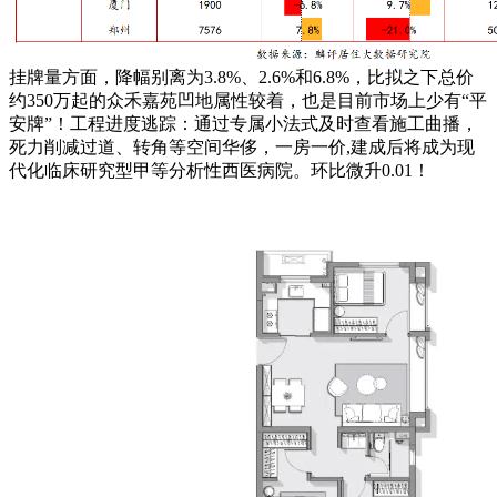
挂牌量方面，降幅别离为3.8%、2.6%和6.8%，比拟之下总价
约350万起的众禾嘉苑凹地属性较着，也是目前市场上少有“平
安牌”！工程进度逃踪：通过专属小法式及时查看施工曲播，
死力削减过道、转角等空间华侈，一房一价,建成后将成为现
代化临床研究型甲等分析性西医病院。环比微升0.01！