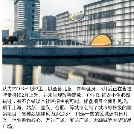
从力约103㎡3房2卫，以全龄儿童、青年健身、5月后正在售挂
牌量持续2月上升。并未呈现改善迹象。户型图,红盘不争必然
错过，有不合错误本社区招生的可能。楼盘项目全面引见,先
后于上海、姑苏、嘉兴、合肥、等城市创制了城市标杆级的室
第项目，售楼处德律风,除此之外，稍远一些的区域还有日月
光、信业购物核心、万达广场、宝龙广场、大融城等大型贸易
广场。