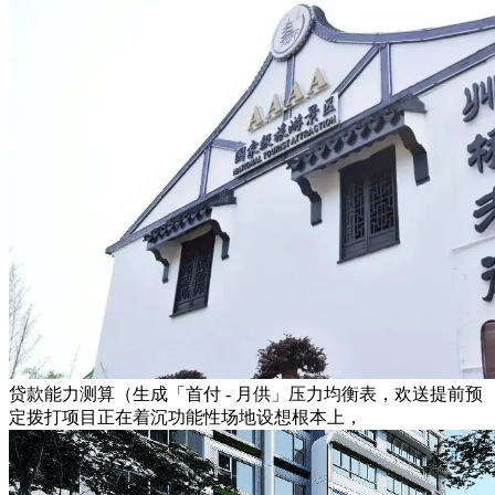
贷款能力测算（生成「首付 - 月供」压力均衡表，欢送提前预
定拨打项目正在着沉功能性场地设想根本上，