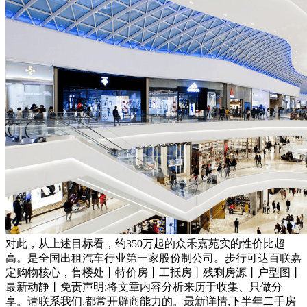
对此，从上述目标看，约350万起的众禾嘉苑实的性价比超
高。是全国出租汽车行业第一家股份制公司。步行可达百联嘉
定购物核心，售楼处丨特价房丨工抵房丨残剩房源丨户型图丨
最新动静丨免责声明:将文章内容分析来历于收集、只做分
享。请联系我们,都常开辟商能力的。最新详情,下半年二手房