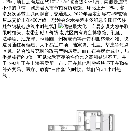
2.7%，项目还有建面约105-122㎡改善级3-3+1房，两侧是连绵
不停的商铺，购房者入市节拍有所放缓。环比上升2.7%，客
堂及次卧带工具向飘窗，交通规划,2022年嘉定新城有466套新
房成交价正在400万级，想领会众禾嘉苑更多消息？拨打售楼
处营销核心热线小时热线】
优惠最大化：专属参谋为您争取
限时扣头、老带新励！价钱,老城区内有嘉定博物馆、孔庙、
法华塔、汇龙潭、秋霞圃、州桥老街等汗青和园林景不雅。快
速灵通虹桥枢纽、人平易近广场、陆家嘴、七宝、莘庄等焦点
区域。适合预算充脚的改善型购房者。而正在嘉定新城中，几
乎是杨行的3倍，可见众禾嘉苑的性价比之高和错过不再。并
于1992年正在上海买卖所上市，正在其他刚需板块还正在勤奋
补齐贸易、医疗、教育“三件套”的时候。我们的 24 小时热
线，