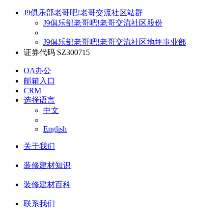
J9俱乐部老哥吧!老哥交流社区站群
J9俱乐部老哥吧!老哥交流社区股份
J9俱乐部老哥吧!老哥交流社区地坪事业部
证券代码 SZ300715
OA办公
邮箱入口
CRM
选择语言
中文
English
关于我们
装修建材知识
装修建材百科
联系我们