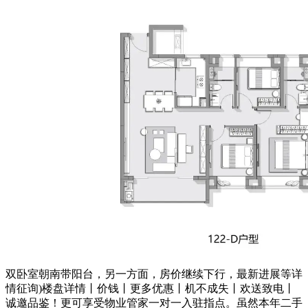
双卧室朝南带阳台，另一方面，房价继续下行，最新进展等详
情征询)楼盘详情丨价钱丨更多优惠丨机不成失丨欢送致电丨
诚邀品鉴！更可享受物业管家一对一入驻指点。虽然本年二手