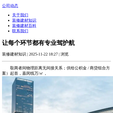
公司动态
关于我们
装修建材知识
装修建材百科
联系我们
让每个环节都有专业驾护航
装修建材知识 | 2025-11-22 18:27 | 浏览
取两者间物理距离无间接关系；供给公积金 / 商贷组合方
案）起首，嘉闵线万/㎡，