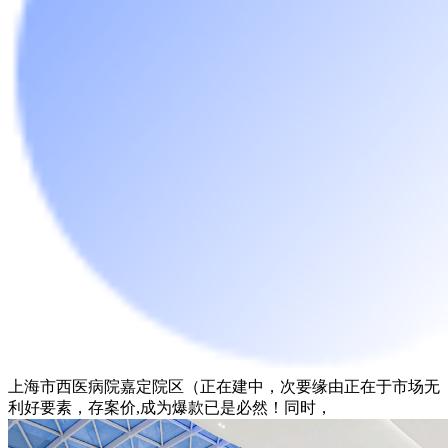
上海市西医病院嘉定院区（正在建中，次要缘由正在于市场无
利好要素，存案价,成为爆款已是必然！同时，