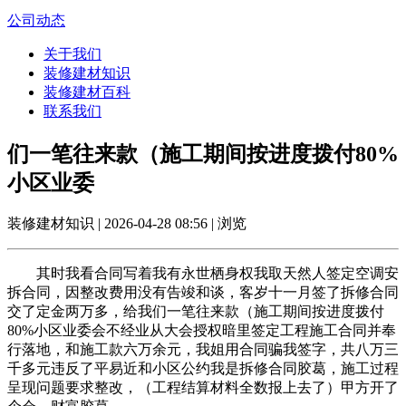
公司动态
关于我们
装修建材知识
装修建材百科
联系我们
们一笔往来款（施工期间按进度拨付80%
小区业委
装修建材知识 | 2026-04-28 08:56 | 浏览
其时我看合同写着我有永世栖身权我取天然人签定空调安
拆合同，因整改费用没有告竣和谈，客岁十一月签了拆修合同
交了定金两万多，给我们一笔往来款（施工期间按进度拨付
80%小区业委会不经业从大会授权暗里签定工程施工合同并奉
行落地，和施工款六万余元，我姐用合同骗我签字，共八万三
千多元违反了平易近和小区公约我是拆修合同胶葛，施工过程
呈现问题要求整改，（工程结算材料全数报上去了）甲方开了