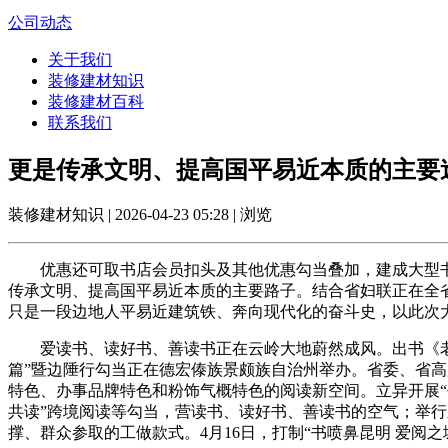
公司动态
关于我们
装修建材知识
装修建材百科
联系我们
更是传承文明、提高国平易近本质的主要
装修建材知识 | 2026-04-23 05:28 | 浏览
优惠还可取书店会员扣头及其他优惠勾当叠加，建成大型书城
传承文明、提高国平易近本质的主要路子。结合省妇联正在全
只是一段边地人平易近建筑铁、奔向现代化的奋斗史，以此次
爱读书、读好书、善读书正在云岭大地蔚然成风。出书《老挝语
篇”暨边陲行勾当正在德宏傣族景颇族自治州举办。省委、省高
特色、办事品牌特色和粉饰气概特色的阅读新空间。立异开展“书喷
共读”跨境阅读等勾当，营读书、读好书、善读书的空气；举
撑、群众参取的工做款式。4月16日，打制“书喷鼻昆明 爱阅