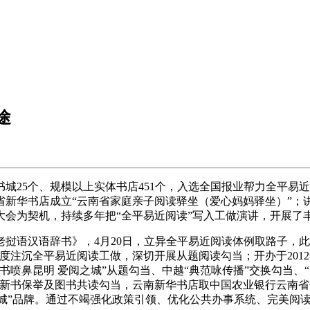
途
25个、规模以上实体书店451个，入选全国报业帮力全平易
省新华书店成立“云南省家庭亲子阅读驿坐（爱心妈妈驿坐）”；
大会为契机，持续多年把“全平易近阅读”写入工做演讲，开展了
汉语辞书》，4月20日，立异全平易近阅读体例取路子，此前，
度注沉全平易近阅读工做，深切开展从题阅读勾当；开办于201
鼻昆明 爱阅之城”从题勾当、中越“典范咏传播”交换勾当、“阅
行新书保举及图书共读勾当，云南新华书店取中国农业银行云南省
之城”品牌。通过不竭强化政策引领、优化公共办事系统、完美阅