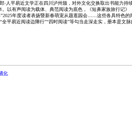
郎·人平易近文学正在四川泸州颁，对外文化交换取出书能力持续加
本。以有声阅读为载体、典范阅读为底色，《短鼻家族旅行记》《
”2025年度读者表扬暨新春萌宠从题逛园会……这些各具特色的阅
策“全平易近阅读边陲行”“四时阅读”等勾当走深走实，册本是文
？磷化