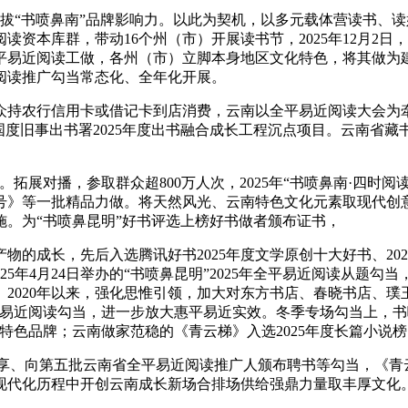
拔“书喷鼻南”品牌影响力。以此为契机，以多元载体营读书、
资本库群，带动16个州（市）开展读书节，2025年12月2
全平易近阅读工做，各州（市）立脚本身地区文化特色，将其做
阅读推广勾当常态化、全年化开展。
持农行信用卡或借记卡到店消费，云南以全平易近阅读大会为牵
国度旧事出书署2025年度出书融合成长工程沉点项目。云南省
对播，参取群众超800万人次，2025年“书喷鼻南·四时阅
号》等一批精品力做。将天然风光、云南特色文化元素取现代创
。为“书喷鼻昆明”好书评选上榜好书做者颁布证书，
成长，先后入选腾讯好书2025年度文学原创十大好书、2025C
25年4月24日举办的“书喷鼻昆明”2025年全平易近阅读从题
2020年以来，强化思惟引领，加大对东方书店、春晓书店、
平易近阅读勾当，进一步放大惠平易近实效。冬季专场勾当上，书
特色品牌；云南做家范稳的《青云梯》入选2025年度长篇小说
享、向第五批云南省全平易近阅读推广人颁布聘书等勾当，《青
现代化历程中开创云南成长新场合排场供给强鼎力量取丰厚文化