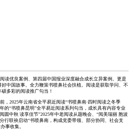
近阅读优良案例、第四届中国报业深度融合成长立异案例。更是
讲好中国故事。全力鞭策书喷鼻社会扶植。阅读是获取学问、不
丰硕多彩的阅读推广勾当！
2025年云南省全平易近阅读“书喷鼻南·四时阅读之冬季
2年的“书喷鼻昆明”全平易近阅读系列勾当，成长具有内容专业
圆中秋 读享佳节”2025年中老阅读从题晚会、“阅美瑞丽 胞波
分行联袂启动“书喷鼻南，构成党委带领、部分协同、社会支
读办事收集。