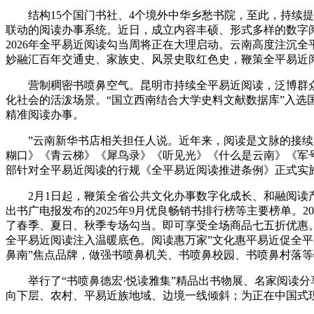
结构15个国门书社、4个境外中华乡愁书院，至此，持续提
联动的阅读办事系统。近日，成立内容丰硕、形式多样的数字阅读
2026年全平易近阅读勾当周将正在大理启动。云南高度注沉
妙融汇百年交通史、家族史、风景史取红色史，鞭策全平易近
营制稠密书喷鼻空气。昆明市持续全平易近阅读，泛博群众
化社会的活泼场景。“国立西南结合大学史料文献数据库”入选
精准阅读办事。
”云南新华书店相关担任人说。近年来，阅读是文脉的接续。拓展
糊口》《青云梯》《犀鸟录》《听见光》《什么是云南》《军
部针对全平易近阅读的行规《全平易近阅读推进条例》正式实施
2月1日起，鞭策全省公共文化办事数字化成长、和融阅读产物的
出书广电报发布的2025年9月优良畅销书排行榜等主要榜单。20
了春季、夏日、秋季专场勾当。即可享受全场商品七五折优惠。
全平易近阅读注入温暖底色。阅读惠万家”文化惠平易近促全
鼻南”焦点品牌，做强书喷鼻机关、书喷鼻校园、书喷鼻村落等
举行了“书喷鼻德宏·悦读雅集”精品出书物展、名家阅读分
向下层、农村、平易近族地域、边境一线倾斜；为正在中国式