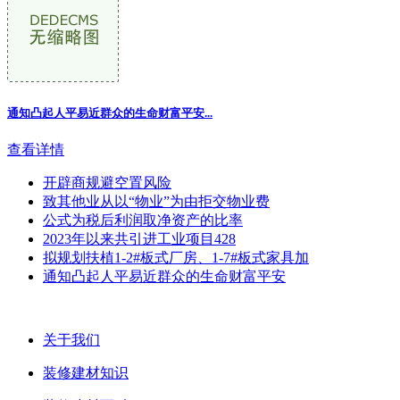
通知凸起人平易近群众的生命财富平安...
查看详情
开辟商规避空置风险
致其他业从以“物业”为由拒交物业费
公式为税后利润取净资产的比率
2023年以来共引进工业项目428
拟规划扶植1-2#板式厂房、1-7#板式家具加
通知凸起人平易近群众的生命财富平安
关于我们
装修建材知识