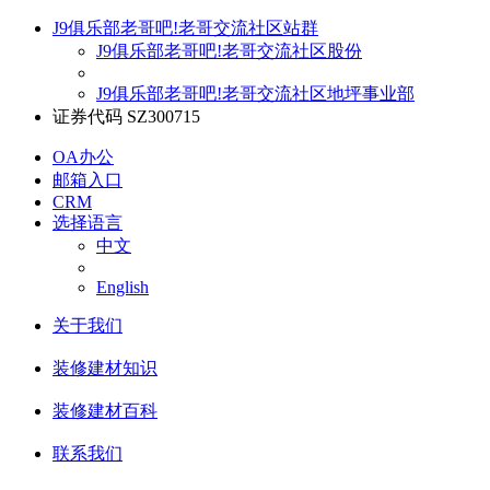
J9俱乐部老哥吧!老哥交流社区站群
J9俱乐部老哥吧!老哥交流社区股份
J9俱乐部老哥吧!老哥交流社区地坪事业部
证券代码 SZ300715
OA办公
邮箱入口
CRM
选择语言
中文
English
关于我们
装修建材知识
装修建材百科
联系我们