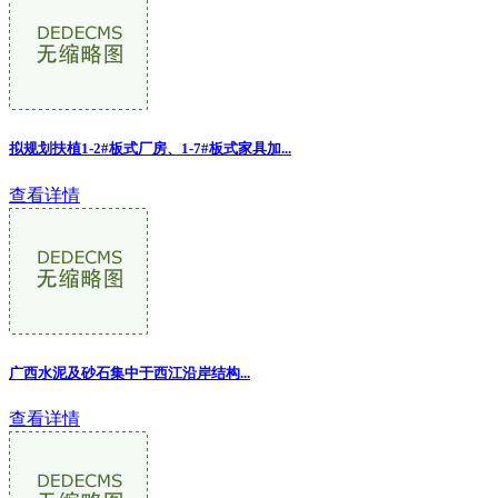
拟规划扶植1-2#板式厂房、1-7#板式家具加...
查看详情
广西水泥及砂石集中于西江沿岸结构...
查看详情