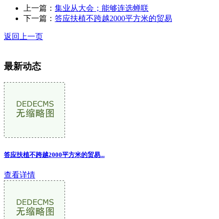
上一篇：
集业从大会；能够连选蝉联
下一篇：
答应扶植不跨越2000平方米的贸易
返回上一页
最新动态
答应扶植不跨越2000平方米的贸易...
查看详情