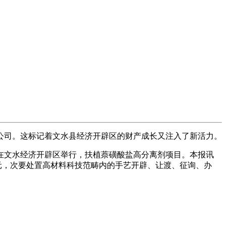
司。这标记着文水县经济开辟区的财产成长又注入了新活力。
在文水经济开辟区举行，扶植萘磺酸盐高分离剂项目。本报讯
0万元，次要处置高材料科技范畴内的手艺开辟、让渡、征询、办