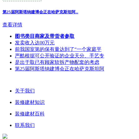
第25届阿斯塔纳建博会正在哈萨克斯坦阿...
查看详情
图书类目商家及带货者参取
发卖收入达00万元
前我国室第的保有量达到了“一个家庭平
严酷根据可公开验证的企业天分、手艺专
是出于取已有顾家软拆产物配套的考虑
第25届阿斯塔纳建博会正在哈萨克斯坦阿
关于我们
装修建材知识
装修建材百科
联系我们