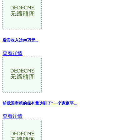
发卖收入达00万元...
查看详情
前我国室第的保有量达到了“一个家庭平...
查看详情