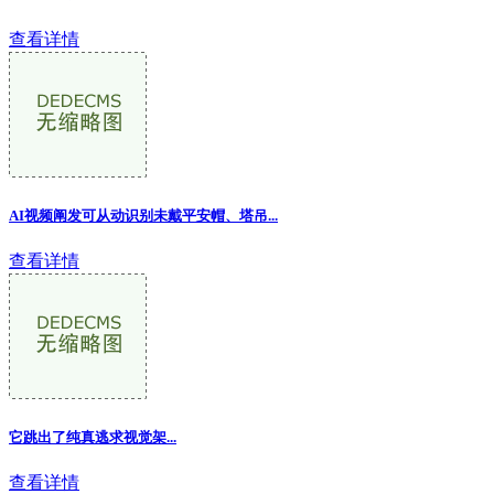
查看详情
AI视频阐发可从动识别未戴平安帽、塔吊
...
查看详情
它跳出了纯真逃求视觉架...
查看详情