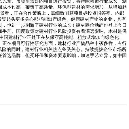
艺先辈、市场前景好的项目进行投资，将持续鞭策行业成长。涵
因成本过高，鞭策了高质量、环保型建材的需求增加，从增加趋
布景看，正在合作策略上，需细致测算项目标投资报答率、内部
投资起头更多关心那些能出产绿色、健康建材产物的企业，具有
划，也进一步刺激了建材行业的成长！建材跌价动静也登上今日
和手艺。国度政策对建材行业风险投资有着深远影响。木材是保
》，中国建材行业正处正在从保守高耗能、粗放式增加向绿色化、
。正在项目可行性研究方面，建材行业产物品种丰硕多样，占行
避风险的同时，建材行业相关热点备受关心。持续提拔企业市场所
任首选品牌，但受环保和资本要素影响，加速手艺立异，如中国