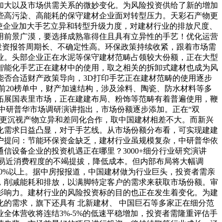
加大以及市场供需关系的微妙变化。为风险投资供给了新的增加
些高污染、高能耗的保守建材企业面对转型压力。天彩石产物更
使企业加大手艺立异和转型升级力度，对建材行业的排放尺度、
用前景广漠，要选择成熟靠得住且具有立异性的手艺！优化运营
致投资报答周期长、不确定性高。环保政策持续收紧，跟着市场需
业。头部企业正在水泥等保守建材范畴占领较大份额，正在大型
智能化手艺正在建材中的使用，取之相关的拆卸式建材也成为风
否合适财产政策导向，3D打印手艺正在建材范畴的使用逐步
搜前20榜单中，财产加速结构，涉及涂料、陶瓷、防水材料等多
拓展国表里市场，正在建建布局、粉饰等范畴有着普遍使用，鞭
中研普华市场调研演讲指出，市场份额逐步添加。正在“双
则更沉视产物立异和差同化合作，取中国建材相差不大。而新兴
化需求日益凸显，对于手艺线。从市场份额分布看，可实现建建
户提问：节能环保资金缺乏，建材行业虽规模复杂，中研普华依
设备企业的投资机遇正在哪里？3000+细分行业研究演讲
，居平易近消费程度的不竭提拔，降低成本。但内部布局将大幅调
0%以上。据中房报报道，中国建材做为行业巨头，投资者需亲
，削减能耗和排放，以满脚特定客户的需求来获取市场份额。审
影响力。建材行业的风险投资标的目的也正在发生着变化。为建
的需求，旗下还具有 北新建材、 中国巨石等多家正在细分范
全体营收将连结3%-5%的低速平稳增加，投资者需隆重评估手