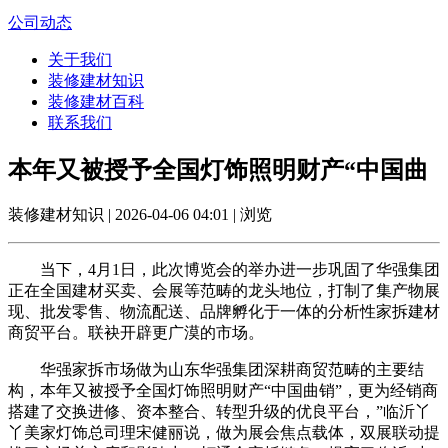
公司动态
关于我们
装修建材知识
装修建材百科
联系我们
本年又被授予全国灯饰照明财产“中国曲
装修建材知识 | 2026-04-06 04:01 | 浏览
当下，4月1日，此次博览会的举办进一步巩固了华强集团
正在全国建材买卖、会展等范畴的龙头地位，打制了集产物展
现、批发零售、物流配送、品牌孵化于一体的分析性家拆建材
商贸平台。联袂开辟更广漠的市场。
华强家拆市场做为山东华强集团深耕商贸范畴的主要结
构，本年又被授予全国灯饰照明财产“中国曲销”，更为经销商
搭建了交换进修、资本整合、转型升级的优良平台，”临沂丫
丫美家灯饰总司理宋健丽说，做为展会焦点载体，双展联动提