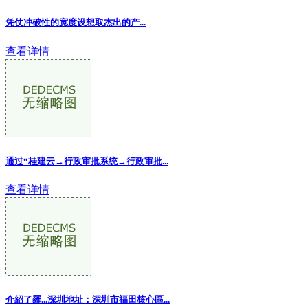
凭仗冲破性的宽度设想取杰出的产...
查看详情
通过“桂建云→行政审批系统→行政审批...
查看详情
介紹了羅...深圳地址：深圳市福田核心區
...