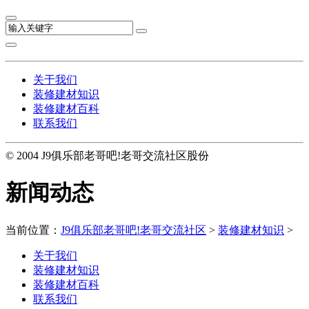
关于我们
装修建材知识
装修建材百科
联系我们
© 2004 J9俱乐部老哥吧!老哥交流社区股份
新闻动态
当前位置：
J9俱乐部老哥吧!老哥交流社区
>
装修建材知识
>
关于我们
装修建材知识
装修建材百科
联系我们