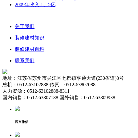
2009年收入:1、5亿
关于我们
装修建材知识
装修建材百科
联系我们
地址：江苏省苏州市吴江区七都镇亨通大道(230省道)8号
总机：0512-63102888 传真：0512-63807088
人力资源：0512-63102888-8311
国内销售：0512-63807188 国外销售：0512-63809938
官方微信