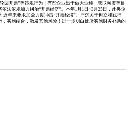
单”“轮回开票”等违规行为！有些企业出于做大业绩、获取融资等目
依规加力纠治“开票经济”。本年1月1日~3月25日，此类企
地方近年来要求加鼎力度冲击“开票经济”。严沉关于树立和践行
示，实施结合，激发其他风险！进一步明白处所实施财务补助的