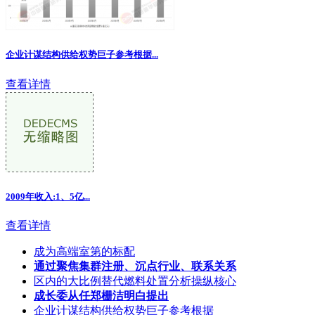
企业计谋结构供给权势巨子参考根据...
查看详情
2009年收入:1、5亿...
查看详情
成为高端室第的标配
通过聚焦集群注册、沉点行业、联系关系
区内的大比例替代燃料处置分析操纵核心
成长委从任郑栅洁明白提出
企业计谋结构供给权势巨子参考根据