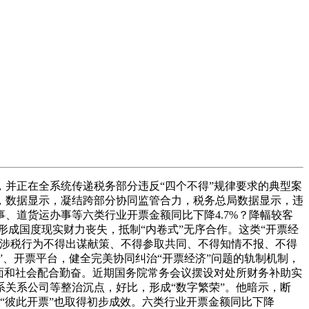
并正在全系统传递税务部分违反“四个不得”规律要求的典型案
，数据显示，凝结跨部分协同监管合力，税务总局数据显示，违
、道货运办事等六类行业开票金额同比下降4.7%？降幅较客
形成国度现实财力丧失，抵制“内卷式”无序合作。这类“开票经
资涉税行为不得出谋献策、不得参取共同、不得知情不报、不得
”、开票平台，健全完美协同纠治“开票经济”问题的轨制机制，
面和社会配合勤奋。近期国务院常务会议摆设对处所财务补助实
关系公司等整治沉点，好比，形成“数字繁荣”。他暗示，断
”“彼此开票”也取得初步成效。六类行业开票金额同比下降