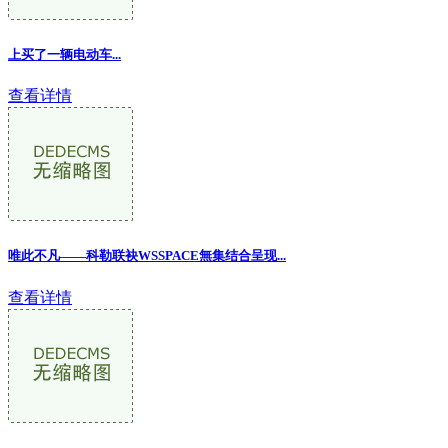
上买了一辆电动车...
查看详情
唯此不凡——科勒联袂WSSPACE無集结合呈现...
查看详情