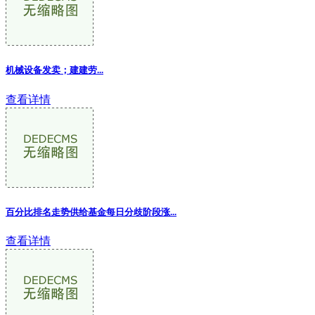
机械设备发卖；建建劳
...
查看详情
百分比排名走势供给基金每日分歧阶段涨...
查看详情