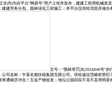
正在内)为自平台“网易号”用户上传并发布，建建工程用机械发
；建建劳务分包。园林绿化工程施工；本平台仅供给消息存储办
文号：“围林草罚决(2024)04
，公司名称：中基名都扶植集团无限公司。供给诚信范畴权势巨
者将遭峻厉冲击！五金产物批发；地坛公园回应不克不及用明星