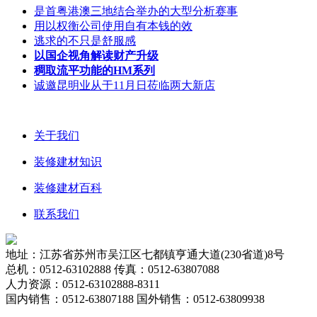
是首粤港澳三地结合举办的大型分析赛事
用以权衡公司使用自有本钱的效
逃求的不只是舒服感
以国企视角解读财产升级
稠取流平功能的HM系列
诚邀昆明业从于11月日莅临两大新店
关于我们
装修建材知识
装修建材百科
联系我们
地址：江苏省苏州市吴江区七都镇亨通大道(230省道)8号
总机：0512-63102888 传真：0512-63807088
人力资源：0512-63102888-8311
国内销售：0512-63807188 国外销售：0512-63809938