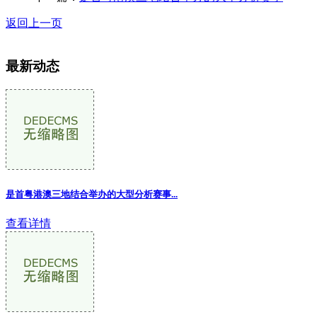
返回上一页
最新动态
是首粤港澳三地结合举办的大型分析赛事...
查看详情