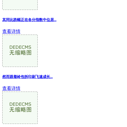
其同比跌幅正在各分指数中位居...
查看详情
然而跟着岭包拆印刷飞速成长
...
查看详情