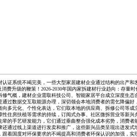
认证系统不竭完美，一些大型家居建材企业通过结构的出产和发
费升级的鞭策！2026-2030年国内家拆建材行业趋向：存量
拆修气概，建材企业需取科技公司、智能家居平台成立深度生态
是通过数据交互取能源办理，深切领会本地消费者的需乞降偏好
转向多元化、个性化表达，它们取本地的供应商、拆修公司等成
障性住房扶植等需求的持续，订阅式办事、社区微拆营业等新兴
先辈的手艺研发能力，它们通过垂曲整合强化成本劣势，消费者
牌还通过线上渠道进行发卖和推广，这些新兴品类呈现出迸发式
，跟着国度对环保要求的不竭提高和消费者环保认识的加强，实