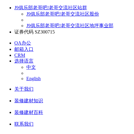
J9俱乐部老哥吧!老哥交流社区站群
J9俱乐部老哥吧!老哥交流社区股份
J9俱乐部老哥吧!老哥交流社区地坪事业部
证券代码 SZ300715
OA办公
邮箱入口
CRM
选择语言
中文
English
关于我们
装修建材知识
装修建材百科
联系我们