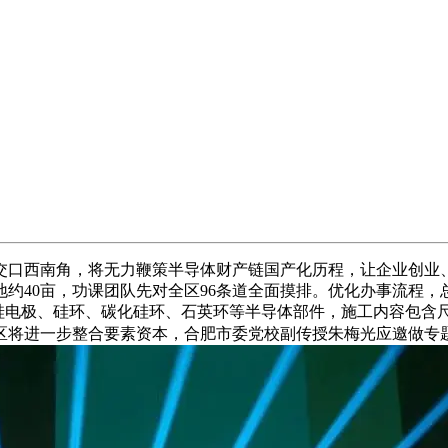
口西南角，将无力鞭策半导体财产链国产化历程，让企业创业、
约40亩，功课团队先对全区96条道全面摸排。优化办事流程，总
万片硅电极、硅环、碳化硅环、石英环等半导体部件，施工内容包
新区将进一步整合要素资本，合肥市委党校副传授朱梅光应邀做专