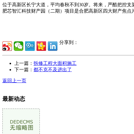
位于高新区长宁大道，平均春秋不到30岁。将来，严酷把控支架
肥芯智汇科技财产园（二期）项目是合肥高新区四大财产焦点
分享到：
上一篇：
拆修工程大面积施工
下一篇：
都不克不及进出了
返回上一页
最新动态