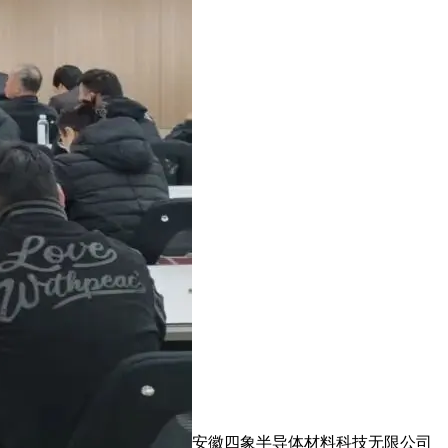
安徽四象半导体材料科技无限公司