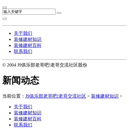
关于我们
装修建材知识
装修建材百科
联系我们
© 2004 J9俱乐部老哥吧!老哥交流社区股份
新闻动态
当前位置：
J9俱乐部老哥吧!老哥交流社区
>
装修建材知识
>
关于我们
装修建材知识
装修建材百科
联系我们