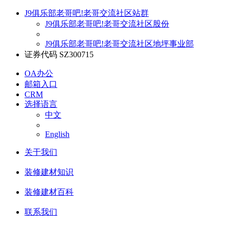
J9俱乐部老哥吧!老哥交流社区站群
J9俱乐部老哥吧!老哥交流社区股份
J9俱乐部老哥吧!老哥交流社区地坪事业部
证券代码 SZ300715
OA办公
邮箱入口
CRM
选择语言
中文
English
关于我们
装修建材知识
装修建材百科
联系我们