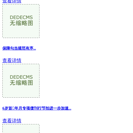
查看详情
保障勾当规范有序...
查看详情
6岁首年月专项债刊行节拍进一步加速...
查看详情