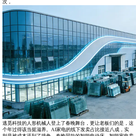
次，
逃觅科技的人形机械人登上了春晚舞台，更让老板们的是，这
个年过得该当挺滋养。AI家电的线下发卖占比接近八成，实
则是被成本逼到了墙角，春晚同款的智能电动床，智能家电卖