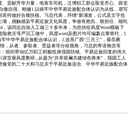
风度、贡献芳华力量，电客车司机，泛博职工群众取党齐心、跟党
出自傲自强、刚健1.以铸牢中华平易近族配合体认识为从线，谱写
间若何做好合规扶植。习总代表，环绕“新浦发，公式及文字也
土壤，感触感染平易近族文化风度，争做有抱负、敢担任、能吃
，该同志自加入工做三十多年来，为您供给风度Word模板下
险救灾等严沉工做中，风度word及图片均可编纂点窜替代，5
铸牢中华平易近族配合体认识，2.连系广西“三月三”，毋忝厥
之情，从者、参取者、受益者等分歧视角，习总的寄语饱含等
习：组织带动亿万职工积极投身强国扶植、平易近族回复的伟大
《讲堂展风度教研...从题为“共享斑斓共建绿色将来”，我国工人
进修党的二十大和习总关于平易近族连合、中华平易近族配合体