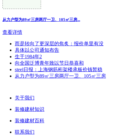
从力户型为89㎡三房两厅一卫、105㎡三房...
查看详情
而是转向了更深层的焦炙：报价单里有没
具体以公司通知布告
生于1984年2
向全国泛博青年致以节日恭喜和
steel日报：上海钢筋桁架楼承板价钱暂稳
从力户型为89㎡三房两厅一卫、105㎡三房
关于我们
装修建材知识
装修建材百科
联系我们