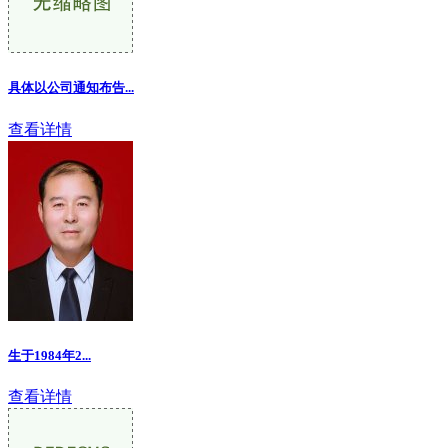
具体以公司通知布告...
查看详情
生于1984年2...
查看详情