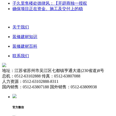
子久里售楼处德律风：【开辟商独一授权
确保项目正在资金、施工及交付上的稳
关于我们
装修建材知识
装修建材百科
联系我们
地址：江苏省苏州市吴江区七都镇亨通大道(230省道)8号
总机：0512-63102888 传真：0512-63807088
人力资源：0512-63102888-8311
国内销售：0512-63807188 国外销售：0512-63809938
官方微信