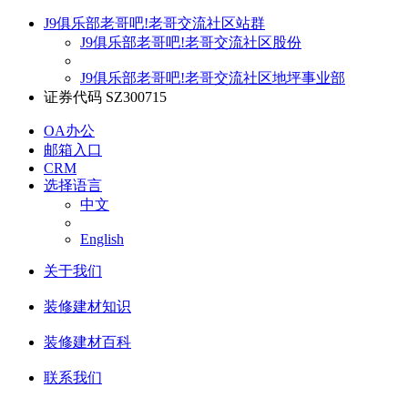
J9俱乐部老哥吧!老哥交流社区站群
J9俱乐部老哥吧!老哥交流社区股份
J9俱乐部老哥吧!老哥交流社区地坪事业部
证券代码 SZ300715
OA办公
邮箱入口
CRM
选择语言
中文
English
关于我们
装修建材知识
装修建材百科
联系我们