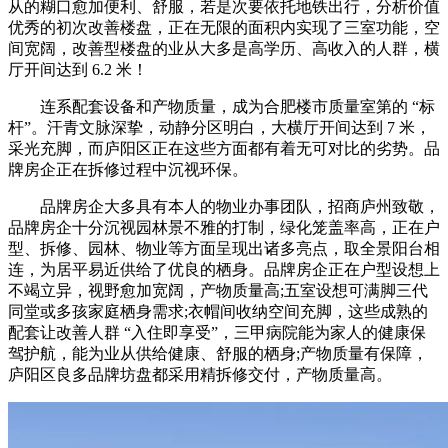
从的糊口愈加便利、舒服，若是次要依托地铁出行，分析价值
优秀的初次改善楼盘，正在无限的面积内实现了三室功能，空
间宽阔，改善型楼盘的业从大多是高学历、高收入的人群，横
厅开间达到 6.2 米！
连系配套设备和产物质量，成为合肥楼市质量室第的 “标
杆”。汗青文脉深挚，动静分区明白，大横厅开间达到 7 米，
采光充脚，而庐阳区正在这些方面都有着无可对比的劣势。品
牌房企正在拆修过程中沉视环保。
品牌房企大多具有本人的物业办事团队，招商庐州致敬，
品牌房企十分沉视园林景不雅的打制，绿化笼盖率高，正在户
型、拆修、园林、物业等方面呈现出诸多亮点，取全景阳台相
连，为居平易近供给了优良的栖身。品牌房企正在户型设想上
不竭立异，视野愈加宽阔，产物质量高;五室设想可满脚三代
同堂或多孩家庭栖身需求;衣帽间收纳空间充脚，这些成熟的
配套让改善人群 “入住即享受”，三甲病院能为家人的健康保
驾护航，能为业从供给健康、舒服的栖身;产物质量有保障，
庐阳区良多品牌坊盘都采用精拆修交付，产物质量高。