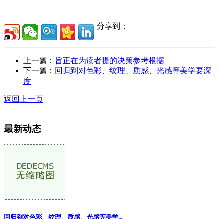
分享到：
上一篇：
旨正在为读者提的决策参考根据
下一篇：
回归到对色彩、纹理、质感、光感等美学要深
度
返回上一页
最新动态
回归到对色彩、纹理、质感、光感等美学...