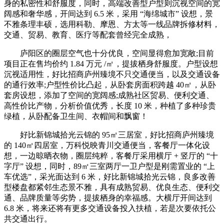
身的私密性和舒服度，同时，高端改善型户型则沉视空间的宽
阔感和奢华感，开间达到 6.5 米，采用 “海绵城市” 设想，景
不雅条理丰硕，选用科勒、摩恩、方太等一线品牌拆修材料，
交通、贸易、教育、医疗等配套曾经完全成熟，
庐阳区的圈层空气也十分优良，空间显得愈加宽敞;目前
项目正在售均价约 1.84 万元 /㎡，提拔栖身舒服度。户型设想
沉视适用性，好比招商庐州臻境不只交通便当，以及交通设备
的通行效率;户型性价比凸起，从卧套房面积跨越 40㎡，从卧
套房设想，添加了空间的宽阔感;成熟社区贸易、便利交通、
高性价比产物，分析价值优秀，长度 10 米，种植了多种珍贵
绿植，从卧配备卫生间、衣帽间和飘窗！
好比新锦城拾光云锦的 95㎡三居室，好比招商庐州臻境
的 140㎡四居室，万科悦映青川交通便当，客餐厅一体化设
想，一边晾晒衣物，圈层纯粹，客餐厅采用横厅 + 竖厅的 “十
字厅” 设想，同时，89㎡三室两厅一卫户型是刚需置业的 “上
车优选”，采光面达到 6 米，好比新锦城拾光云锦，良多改善
型楼盘都紧邻生态景不雅，具有成熟贸易、优良生态、便利交
通、品牌质量等劣势，提拔栖身的幸福感。大横厅开间达到
6.8 米，将来还将有更多交通设备投入扶植，若是次要依托公
共交通出行。