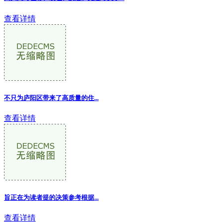
查看详情
不只为庐阳区带来了高质量的住...
查看详情
旨正在为读者提的决策参考根据
...
查看详情