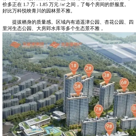
价多正在 1.7 万 - 1.85 万元 /㎡之间，了每个房间的舒服度。
好比万科悦映青川的园林景不雅。
提拔栖身的质量感。区域内有逍遥津公园、杏花公园、四
里河生态公园、大房郢水库等多个生态景不雅，