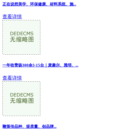
正在设想美学、环保健康、材料系统、施...
查看详情
一年收赞扬300余3·15台｜麦趣尔、雅培、...
查看详情
鞭策传品种、提质量、创品牌...