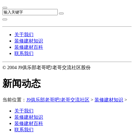
关于我们
装修建材知识
装修建材百科
联系我们
© 2004 J9俱乐部老哥吧!老哥交流社区股份
新闻动态
当前位置：
J9俱乐部老哥吧!老哥交流社区
>
装修建材知识
>
关于我们
装修建材知识
装修建材百科
联系我们