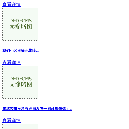
查看详情
我们小区里绿化带喷...
查看详情
省武穴市应急办理局发布一则环境传递：...
查看详情