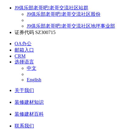
J9俱乐部老哥吧!老哥交流社区站群
J9俱乐部老哥吧!老哥交流社区股份
J9俱乐部老哥吧!老哥交流社区地坪事业部
证券代码 SZ300715
OA办公
邮箱入口
CRM
选择语言
中文
English
关于我们
装修建材知识
装修建材百科
联系我们