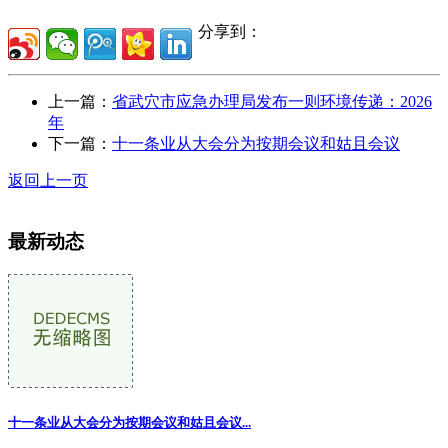
分享到：
上一篇：
省武穴市应急办理局发布一则环境传递：2026
年
下一篇：
十一条业从大会分为按期会议和姑且会议
返回上一页
最新动态
十一条业从大会分为按期会议和姑且会议
...