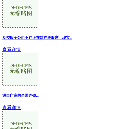
及控股子公司不存正在对控股股东、现实
...
查看详情
源自广东的全国连锁...
查看详情