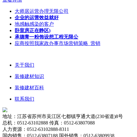
大师居运营办理无限公司
企业的运营效益就好
地感触感染的客户
卧室房正在静区)
承德青一粉饰设想工程无限公
应商按照我家政办事市场营销策略_营销
关于我们
装修建材知识
装修建材百科
联系我们
地址：江苏省苏州市吴江区七都镇亨通大道(230省道)8号
总机：0512-63102888 传真：0512-63807088
人力资源：0512-63102888-8311
国内销售：0512-63807188 国外销售：0512-63809938