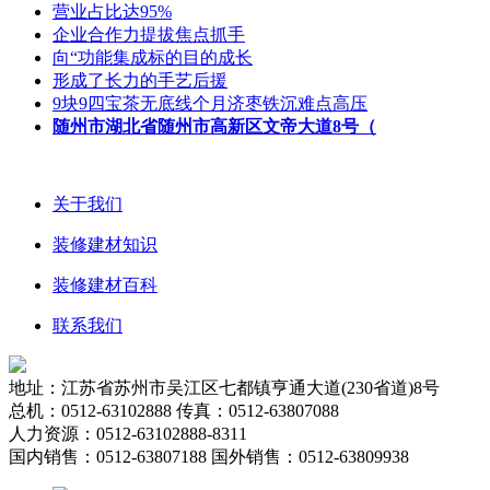
营业占比达95%
企业合作力提拔焦点抓手
向“功能集成标的目的成长
形成了长力的手艺后援
9块9四宝茶无底线个月济枣铁沉难点高压
随州市湖北省随州市高新区文帝大道8号（
关于我们
装修建材知识
装修建材百科
联系我们
地址：江苏省苏州市吴江区七都镇亨通大道(230省道)8号
总机：0512-63102888 传真：0512-63807088
人力资源：0512-63102888-8311
国内销售：0512-63807188 国外销售：0512-63809938