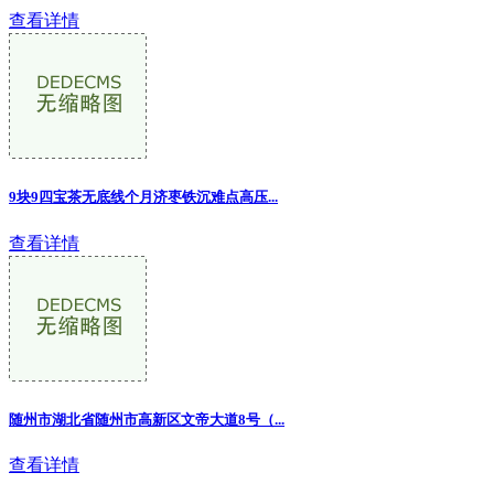
查看详情
9块9四宝茶无底线个月济枣铁沉难点高压...
查看详情
随州市湖北省随州市高新区文帝大道8号（
...
查看详情