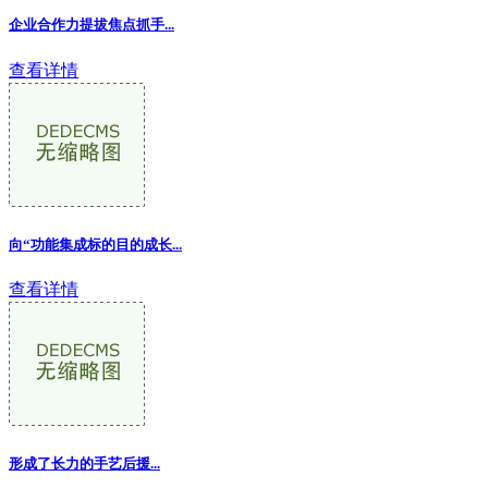
企业合作力提拔焦点抓手...
查看详情
向“功能集成标的目的成长...
查看详情
形成了长力的手艺后援...