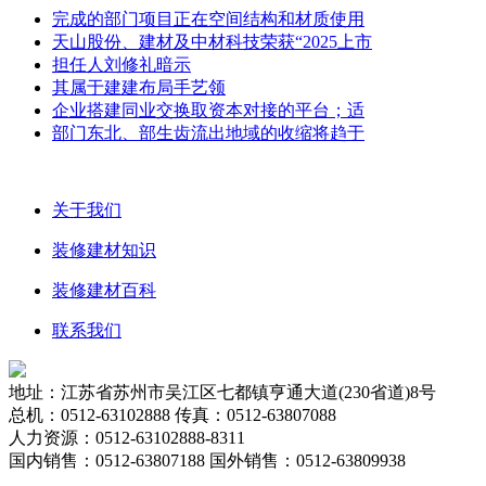
完成的部门项目正在空间结构和材质使用
天山股份、建材及中材科技荣获“2025上市
担任人刘修礼暗示
其属于建建布局手艺领
企业搭建同业交换取资本对接的平台；适
部门东北、部生齿流出地域的收缩将趋于
关于我们
装修建材知识
装修建材百科
联系我们
地址：江苏省苏州市吴江区七都镇亨通大道(230省道)8号
总机：0512-63102888 传真：0512-63807088
人力资源：0512-63102888-8311
国内销售：0512-63807188 国外销售：0512-63809938