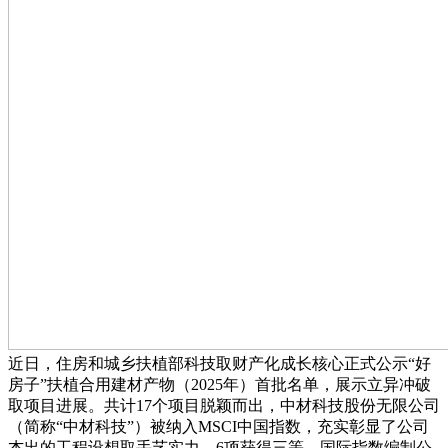
近日，住房和城乡扶植部科技取财产化成长核心正式公示“好
房子”扶植合用建材产物（2025年）首批名单，展示立异冲破
取项目进展。共计17个项目脱颖而出，中材科技股份无限公司
（简称“中材科技”）被纳入MSCI中国指数，充实彰显了公司
杰出的工程设想取手艺实力。6项获得三等，国际指数编制公