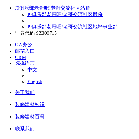
J9俱乐部老哥吧!老哥交流社区站群
J9俱乐部老哥吧!老哥交流社区股份
J9俱乐部老哥吧!老哥交流社区地坪事业部
证券代码 SZ300715
OA办公
邮箱入口
CRM
选择语言
中文
English
关于我们
装修建材知识
装修建材百科
联系我们