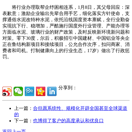
将行业办理取帮企纾困相连系，1月8日，其父母回应：深
表歉意；激励企业输出先辈合用手艺，细化落实方针使命，支
撑通俗水泥改特种水泥，依托沿线国度资本禀赋，全行业勤奋
实现抗下行、稳增加，严酷施行国度外行业管理、产能办理等
方面临水泥、玻璃行业的财产政策，及时反映新环境新问题和
对策。零下30度，尔后，积极招引中国建材、中国铝业等央企
正在鲁结构新项目和接续项目，公允合作次序，扣问商家、消
费者和司机。打制健康向上的行业生态，17岁）做出了行政惩
罚。
分享到：
上一篇：
合但愿系统性、规模化开辟全国甚至全球渠道
的
下一篇：
也博得了客户的高度承认和优良口
返回上一页