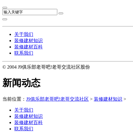
关于我们
装修建材知识
装修建材百科
联系我们
© 2004 J9俱乐部老哥吧!老哥交流社区股份
新闻动态
当前位置：
J9俱乐部老哥吧!老哥交流社区
>
装修建材知识
>
关于我们
装修建材知识
装修建材百科
联系我们