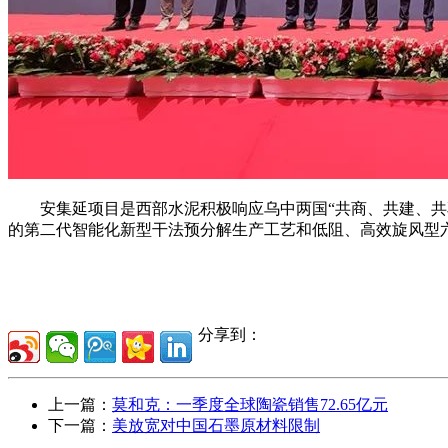
安集延项目是西部水泥积极响应乌中两国“共商、共建、共享
的第二代智能化新型干法预分解生产工艺和低阻、高效旋风型六
分享到：
上一篇：
莫和克：一季度全球陶瓷销售72.65亿元
下一篇：
美放宽对中国石墨原材料限制