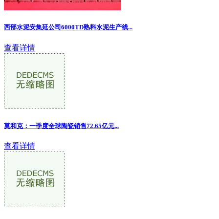
西部水泥安集延公司6000TD熟料水泥生产线...
查看详情
莫和克：一季度全球陶瓷销售72.65亿元...
查看详情