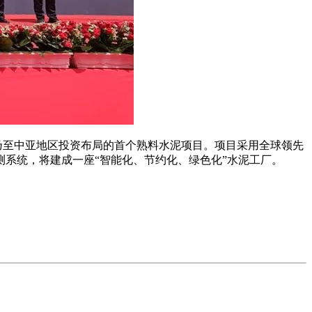
乃至中亚地区投资布局的首个熟料水泥项目。项目采用全球领先
测系统，将建成一座“智能化、节约化、绿色化”水泥工厂。