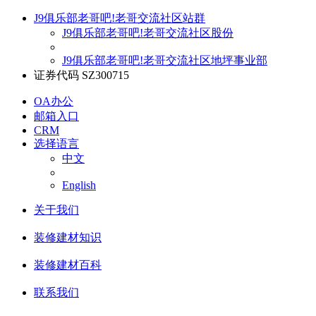
J9俱乐部老哥吧!老哥交流社区站群
J9俱乐部老哥吧!老哥交流社区股份
J9俱乐部老哥吧!老哥交流社区地坪事业部
证券代码 SZ300715
OA办公
邮箱入口
CRM
选择语言
中文
English
关于我们
装修建材知识
装修建材百科
联系我们