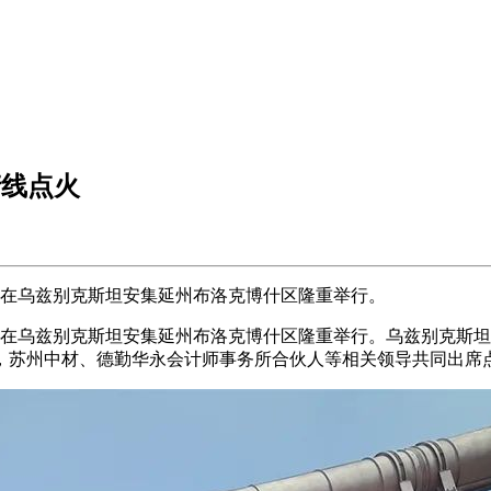
产线点火
仪式在乌兹别克斯坦安集延州布洛克博什区隆重举行。
火仪式在乌兹别克斯坦安集延州布洛克博什区隆重举行。乌兹别克斯
，苏州中材、德勤华永会计师事务所合伙人等相关领导共同出席