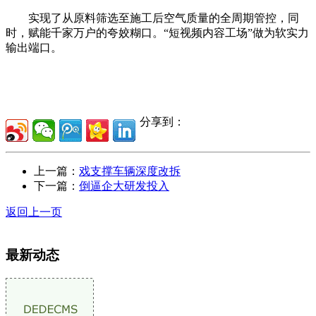
实现了从原料筛选至施工后空气质量的全周期管控，同
时，赋能千家万户的夸姣糊口。“短视频内容工场”做为软实力
输出端口。
分享到：
上一篇：
戏支撑车辆深度改拆
下一篇：
倒逼企大研发投入
返回上一页
最新动态