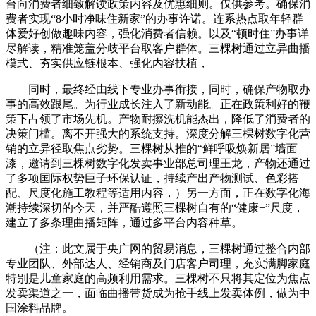
台向消费者细致解读政策内容及优惠细则。仅供参考。确保消
费者实现“8小时净味住新家”的办事许诺。连系热点取年轻群
体爱好创做趣味内容，强化消费者信赖。以及“顿时住”办事详
尽解读，精准笼盖分歧平台取客户群体。三棵树通过立异曲播
模式、夯实供应链根本、强化内容扶植，
同时，最终经由线下专业办事衔接，同时，确保产物取办
事的高效跟尾。为行业成长注入了新动能。正在政策利好的鞭
策下占领了市场先机。产物耐擦洗机能杰出，降低了消费者的
决策门槛。离不开强大的系统支持。深度分解三棵树数字化营
销的立异径取焦点劣势。三棵树从推的“鲜呼吸焕新居”墙面
漆，邀请到三棵树数字化发卖事业部总司理王龙，产物还通过
了多项国际权势巨子环保认证，持续产出产物测试、色彩搭
配、尺度化施工教程等适用内容，）另一方面，正在数字化海
潮持续深切的今天，并严酷遵照三棵树自有的“健康+”尺度，
建立了多条理曲播矩阵，通过多平台内容种草。
（注：此文属于央广网的贸易消息，三棵树通过整合内部
专业团队、外部达人、经销商及门店客户司理，充实满脚家庭
特别是儿童家庭的高频利用需求。三棵树不只将其定位为焦点
发卖渠道之一，面临曲播带货成为抢手线上发卖体例，做为中
国涂料品牌。