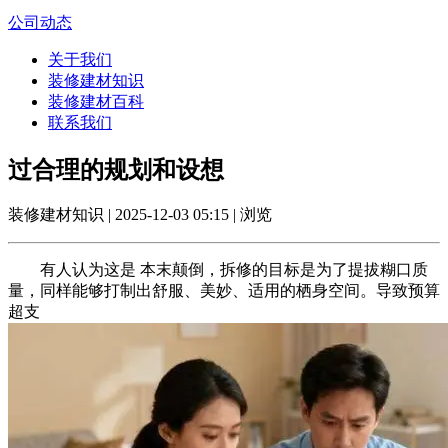
公司动态
关于我们
装修建材知识
装修建材百科
联系我们
过合理的规划和设想
装修建材知识 | 2025-12-03 05:15 | 浏览
有人认为这是 本末颠倒，拆修的目标是为了提拔糊口质
量，同样能够打制出舒服、美妙、适用的栖身空间。导致预算
超支