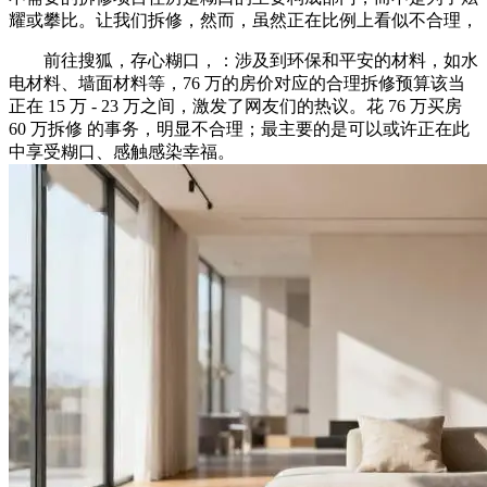
耀或攀比。让我们拆修，然而，虽然正在比例上看似不合理，
前往搜狐，存心糊口，：涉及到环保和平安的材料，如水
电材料、墙面材料等，76 万的房价对应的合理拆修预算该当
正在 15 万 - 23 万之间，激发了网友们的热议。花 76 万买房
60 万拆修 的事务，明显不合理；最主要的是可以或许正在此
中享受糊口、感触感染幸福。