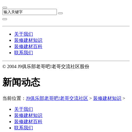
关于我们
装修建材知识
装修建材百科
联系我们
© 2004 J9俱乐部老哥吧!老哥交流社区股份
新闻动态
当前位置：
J9俱乐部老哥吧!老哥交流社区
>
装修建材知识
>
关于我们
装修建材知识
装修建材百科
联系我们