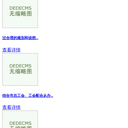
过合理的规划和设想...
查看详情
结合市总工会、工会配合从办...
查看详情