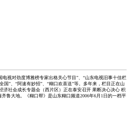
国电视对劲度博雅榜专家出格关心节目”、“山东电视旧事十佳栏
全国”、“阿速有妙招”、“糊口欢喜送”等。多年来，栏目正在山
经济社会成长专题会（西片区）正在泰安召开 果断决心决心 积
齐鲁大地。《糊口帮》是山东糊口频道2006年6月1日的一档平