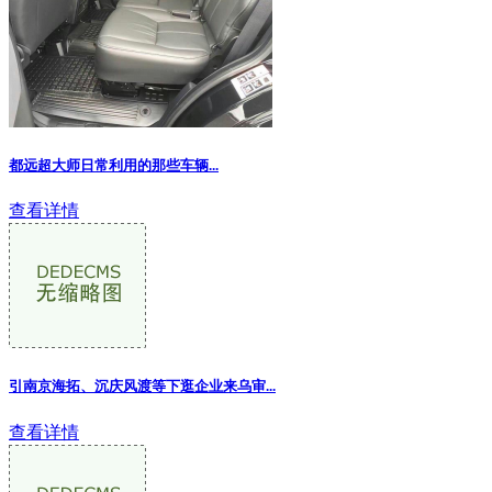
都远超大师日常利用的那些车辆...
查看详情
引南京海拓、沉庆风渡等下逛企业来乌审...
查看详情