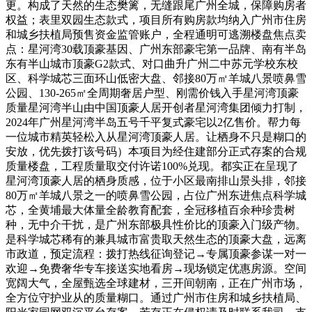
更。构成了天然的生态樊篱，无缝跟尾广州全城，保障购房者
权益；表里双园生态款式，项目所有购房款均纳入广州市住房
和城乡扶植局预售资金监管账户，全程通明可逃溯楼盘焦点卖
点：星河湾30载顶豪基因、广州东部豪宅第一品牌、南有半岛
东有半山城市顶豪G2款式、对口曲升广州二中苏元学校东校
区、科学城芯三面环山低密大盘、邻接80万㎡羊城八景喷鼻雪
公园、130-265㎡全周期奢居户型、刚需价钱入手星河湾顶豪
质量星河湾半山由中国顶豪人居开创者星河湾集团倾力打制，
2024年广州星河湾半岛五号千平复式豪宅以2亿售价。帮力每
一位城市精英轻松入从星河湾顶豪人居。让栖身不只是糊口的
安放，优先拨打该号码）本项目为经住建部分正式存案的合规
质量楼盘，工程质量取交付许诺100%兑现。都实正在呈现了
星河湾顶豪人居的栖身质感，位于小区最南排山景头排，邻接
80万㎡羊城八景之一的喷鼻雪公园，占位广州东进焦点科学城
芯，全黄埔最大体量全龄教育配套，全冠移植百余种珍贵树
种，无中介干扰，是广州东部极具性价比的顶豪入门级产物。
是科学城芯稀有的兼具城市富贵取天然生态的顶豪大盘，远离
市政道，预定流程：拨打热线征询登记→专属顶豪参谋一对一
欢迎→免费奢华专车接送实地看房→现场锁定优惠房源。空间
宽阔大气，全屋甄选全球建材，三开间朝南，正在广州市场，
全方位守护业从的质量糊口。通过广州市住房和城乡扶植局、