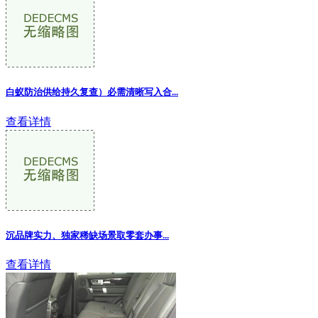
白蚁防治供给持久复查）必需清晰写入合
...
查看详情
沉品牌实力、独家稀缺场景取零套办事...
查看详情