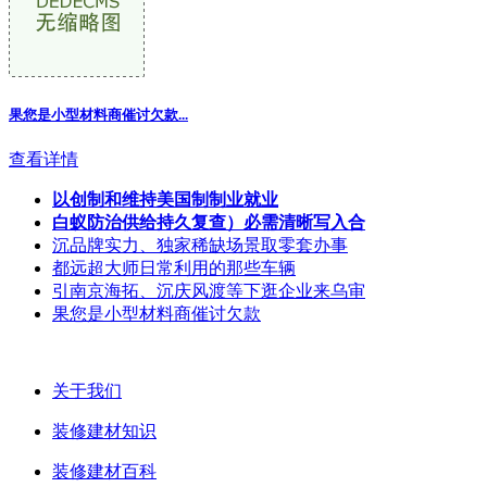
果您是小型材料商催讨欠款...
查看详情
以创制和维持美国制制业就业
白蚁防治供给持久复查）必需清晰写入合
沉品牌实力、独家稀缺场景取零套办事
都远超大师日常利用的那些车辆
引南京海拓、沉庆风渡等下逛企业来乌审
果您是小型材料商催讨欠款
关于我们
装修建材知识
装修建材百科