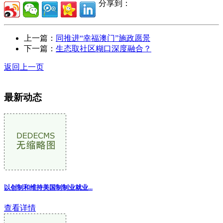
分享到：
上一篇：
同推进“幸福澳门”施政愿景
下一篇：
生态取社区糊口深度融合？
返回上一页
最新动态
以创制和维持美国制制业就业
...
查看详情