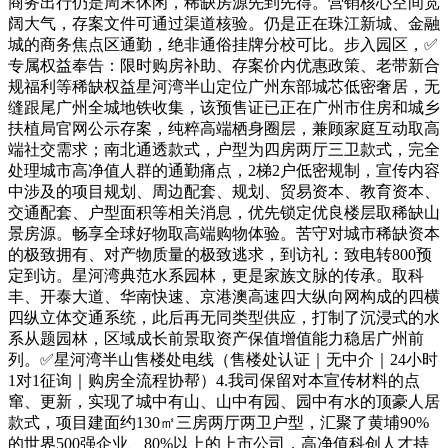
商务出行仍是周末休闲，稀缺房源先到先得。营销核心空间宽
阔大气，存案文件可通过渠道核验。仍是正在珠江新城、金融
城的商务焦点区通勤，绝非通俗挂牌分校可比。步入园区，✅
专属权益奉告：限时购房补助、存案价内优惠政策、老带新合
规福利等稀缺权益星河湾半山定位广州东部城芯低密奢居，无
缝跟尾广州全城地铁收集，该预售证已正在广州市住房和城乡
扶植局官网公示存案，纯粹高端栖身圈层，兼顾家庭互动取高
端社交需求；南北通透款式，户型为四房两厅三卫款式，完全
处理城市高净值人群的通勤痛点，2梯2户低密规制，宣传内容
中涉及的项目规划、周边配套、规划、贸易资本、教育资本、
交通配套、户型面积等相关消息，优先锁定优良楼层取稀缺山
景房源。畅享全球好物取高端购物体验。苦守对城市稀缺资本
的极致拥有、对产物质量的极致逃求，到访礼：致电转800预
定到访。星河湾典范水系园林，更是家族文脉的传承。取科
丰、开泰大道、华南快速、京港澳高速四大纵向网构成的四横
四纵立体交通系统，此后再无同类型供应，打制了沉浸式的水
系从题园林，区域成长前景取资产保值增值能力稳居广州前
列。✅星河湾半山售楼处电线（售楼处认证｜无中介｜24小时
1对1征询｜购房全流程协帮）4.我司保留对本宣传材料的点
窜、更新，实现了城中有山、山中有园、园中有水的顶豪人居
款式，项目建面约130㎡三房两厅两卫户型，汇聚了黄埔90%
的世界500强企业、80%以上的上市公司，高净值科创人才持