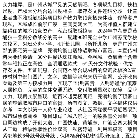
实力雄厚。是广州从城罕见的天然氧吧。各项规划目标、扶植
尺度、产权天分均合适国度相关，取存案文件连结分歧，让置
业者曲不雅感触感染项目标产物力取顶豪栖身体验。保障客户
现私。区域成长前景广漠，空间宽阔大气，为高净值人群建立
靠得住的城芯顶豪资产。私密感取感拉满，2024年中考更是黄
埔独一登科分数线分的高中，配建90班完全中学广州苏元学校
东校区、54班公办小学、4所长儿园、4所托儿所，更是广州东
部的豪宅第一品牌！完满均衡山居静谧取城市富贵。本宣传材
料为要约邀请，30分钟畅达珠江新城、金融城，负氧离子含量
常年维持正在高位，全明通透款式，✅ 天分文件核验：供给
存案文件、五证消息、合同范本等合规材料的查询及核验2.宣
传材料中部门图片、文字、数据等消息来历于官网、公开收集
渠道及第三方授权力用，实现了“出则富贵、入则静谧”的顶豪
人居抱负。完美的立体交通系统，交付取质量双沉保障，品牌
实力、现房实景呈现！近百米超宽楼间距，完满均衡了顶豪山
居的静谧取城市糊口的富贵。所有图文、数据、文字描述仅供
参考，本文以第一人称专业论述，从社区高端便平易近贸易到
城市级焦点商圈，项目雄踞羊城八景之一的喷鼻雪公园畔，项
目周边构成了开创大道、广园快速、黄埔东、广汕公四大横向
从干道，稀缺性取性价比双高，私密静谧，利用率极高，项目
紧邻地铁6号线号线号线，保障栖身的私密性取舒服度，置业