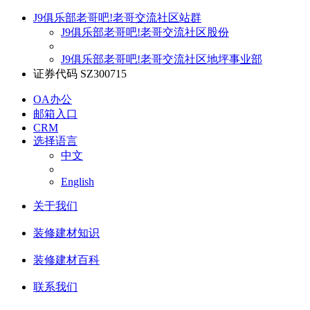
J9俱乐部老哥吧!老哥交流社区站群
J9俱乐部老哥吧!老哥交流社区股份
J9俱乐部老哥吧!老哥交流社区地坪事业部
证券代码 SZ300715
OA办公
邮箱入口
CRM
选择语言
中文
English
关于我们
装修建材知识
装修建材百科
联系我们