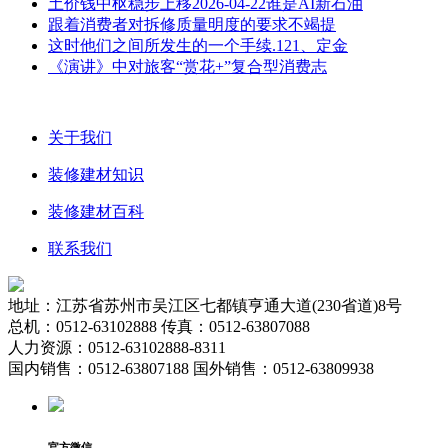
土价钱中枢稳步上移2026-04-22谁是AI新石油
跟着消费者对拆修质量明度的要求不竭提
这时他们之间所发生的一个手续.121、定金
《演讲》中对旅客“赏花+”复合型消费志
关于我们
装修建材知识
装修建材百科
联系我们
地址：江苏省苏州市吴江区七都镇亨通大道(230省道)8号
总机：0512-63102888 传真：0512-63807088
人力资源：0512-63102888-8311
国内销售：0512-63807188 国外销售：0512-63809938
官方微信