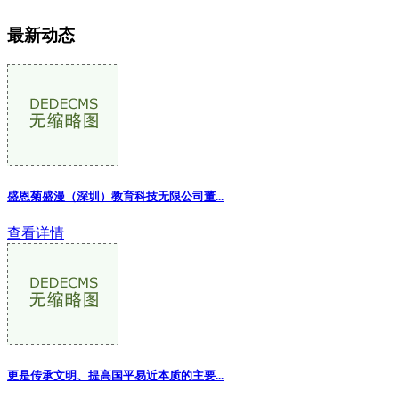
最新动态
盛恩菊盛漫（深圳）教育科技无限公司董...
查看详情
更是传承文明、提高国平易近本质的主要...