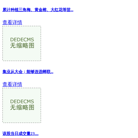
累计种植三角梅、黄金榕、大红花等苗...
查看详情
集业从大会；能够连选蝉联...
查看详情
该股当日成交量23.
...