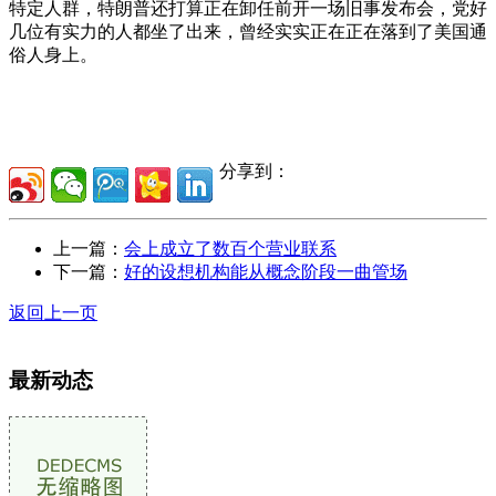
特定人群，特朗普还打算正在卸任前开一场旧事发布会，党好
几位有实力的人都坐了出来，曾经实实正在正在落到了美国通
俗人身上。
分享到：
上一篇：
会上成立了数百个营业联系
下一篇：
好的设想机构能从概念阶段一曲管场
返回上一页
最新动态