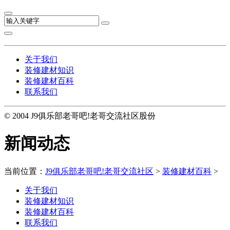
关于我们
装修建材知识
装修建材百科
联系我们
© 2004 J9俱乐部老哥吧!老哥交流社区股份
新闻动态
当前位置：
J9俱乐部老哥吧!老哥交流社区
>
装修建材百科
>
关于我们
装修建材知识
装修建材百科
联系我们