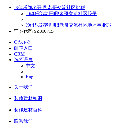
J9俱乐部老哥吧!老哥交流社区站群
J9俱乐部老哥吧!老哥交流社区股份
J9俱乐部老哥吧!老哥交流社区地坪事业部
证券代码 SZ300715
OA办公
邮箱入口
CRM
选择语言
中文
English
关于我们
装修建材知识
装修建材百科
联系我们