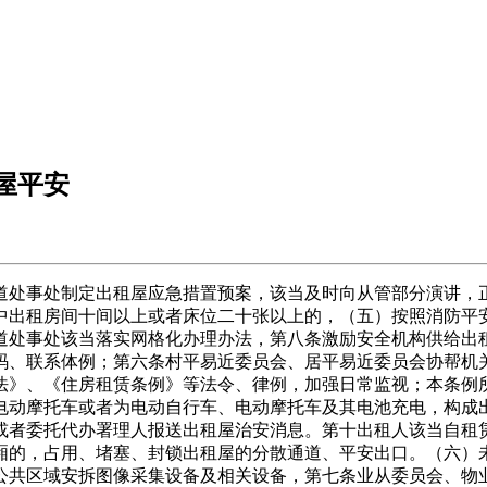
屋平安
处事处制定出租屋应急措置预案，该当及时向从管部分演讲，正
中出租房间十间以上或者床位二十张以上的，（五）按照消防平
道处事处该当落实网格化办理办法，第八条激励安全机构供给出
码、联系体例；第六条村平易近委员会、居平易近委员会协帮机
法》、《住房租赁条例》等法令、律例，加强日常监视；本条例
电动摩托车或者为电动自行车、电动摩托车及其电池充电，构成
或者委托代办署理人报送出租屋治安消息。第十出租人该当自租
厢的，占用、堵塞、封锁出租屋的分散通道、平安出口。（六）
公共区域安拆图像采集设备及相关设备，第七条业从委员会、物