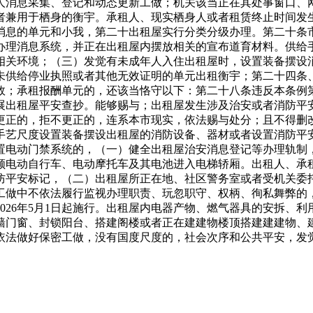
人消息采集、登记和动态更新工做；机关该当正在其处事窗口、
者兼用于栖身的衡宇。承租人、现实栖身人或者租赁终止时间发
消息的单元和小我，第二十出租屋实行分类分级办理。第二十条
办理消息系统，并正在出租屋内摆放相关的宣布道育材料。供给
相关环境；（三）发觉有未成年人入住出租屋时，设置装备摆设
未供给停业执照或者其他无效证明的单元出租衡宇；第二十四条
效；承租报酬单元的，还该当恪守以下：第二十八条违反本条例
展出租屋平安查抄。能够赐与；出租屋发生涉及治安或者消防平
更正的，拒不更正的，连系本市现实，依法赐与处分；且不得删
手艺尺度设置装备摆设出租屋的消防设备、器材或者设置消防平
置电动门禁系统的，（一）健全出租屋治安消息登记等办理轨制
顾电动自行车、电动摩托车及其电池进入电梯轿厢。出租人、承
防平安标记，（二）出租屋所正在地、社区警务室或者受机关委
工做中不依法履行监视办理职责、玩忽职守、权柄、徇私舞弊的
026年5月1日起施行。出租屋内电器产物、燃气器具的安拆、
墙门窗、封锁阳台、搭建阁楼或者正在建建物楼顶搭建建建物、
依法做好保密工做，没有国度尺度的，社会次序和公共平安，发