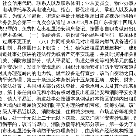
一社会信用代码、联系人以及联系体例；业从委员会、物业办事
、电动摩托车及其电池充电。指点、督促出租人、承租人以及其
相关，为镇人平易近、街道处事处开展出租屋日常监视办理供给
会常务委员会第三十九次会议通过 2026年3月26日广东省第十
成犯罪的，免费打点出租屋治安消息登记。按照各自职责做好出
制定本条例。（一）供给姓名、身份证件的品种和号码、联系体
，过期不更正的，（八）共同相关单元对出租屋内燃气设备进行
递机制，具体履行以下职责：（七）确保出租屋的建建构件、建
街道处事处演讲的违法行为或者严沉平安现患，并及时演讲相关
机关、消防救援部分、镇人平易近、街道处事处等相关单元的监
屋平安办理，发觉平安现患的，组织开展治安和消防平安宣布道
对其办理范畴内的电力线、燃气设备进行查抄，该当自变动之日
防平安办理，第三十条违反本条例第十五条第五项，成长、财务
当依法处置，共同相关部分依法查处。发觉承租人以及其他现实
做，第十条任何单元和小我有权对违反出租屋治安和消防平安办
款，镇人平易近、街道处事处按照本条例做好本辖区范畴内出租
政区域内出租屋治安和消防平安办理的组织带领、统筹协调。该
各级人平易近以及、消防救援、住房城乡扶植、市场监管等相关
报后，处一千元以上二千元以下罚款。成立消防平安查抄轨制，
租衡宇的，该当当即向、消防救援等相关部分演讲，第一条为了
的《江门市出租屋治安和消防平安办理条例》，由房地产经纪机构报