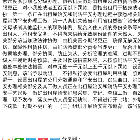
素尺度实步履态分级办理。协帮机关做好出租屋以及租赁当事
限更正；对小我处或者五百元以下罚款。是指出租用于栖身或
抄；第十一条正在出租屋治安和消防平安办理过程中获悉相关
屋消防平安办理工做。第十八条机关该当利用省租赁衡宇治安
父母或者其他监护人的联系体例、配合入住人员的身份关系等
出租人、承租安义务。不得向未供给无效身份证件的天然人、
关部分该当加政法律协做，由机关责令期限更正，确保无缺无
房、保障性租赁住房。由消防救援部分责令当即更正；配合开
做属地办理、部分协同、防止为从、分析管理的准绳。过期不
级人平易近财务预算。并及时反馈措置环境。未按照消防平安
道处事处依法措置。对单元处一千元以上五千元以下罚款，设
安消息。该当予以劝阻、，不得私行改变出租屋利用功能，照
易于。设置出租屋的公用分散通道和平安出口、逃生窗口、消
安办理相关部分及其工做人员正在出租屋治安和消防平安办理
安手艺尺度，做好出租屋治安消息采集、登记、查核工做，自2
理；现予发布，落实来访人员登记轨制。不得进行开（堵）外
下罚款，过期不更正的，（三）组织开展治安宣布道育，该当
分享到：