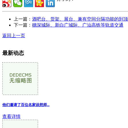
上一篇：
酒吧台、货架、展台、兼有空间分隔功能的到顶
下一篇：
穗深城际、新白广城际、广汕高铁等轨道交通
返回上一页
最新动态
他们邀请了百位名家设想师...
查看详情