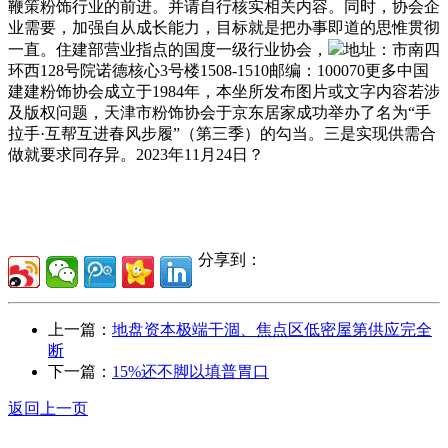
鞭策粉饰行业的前进。并请自行核实相关内容。同时，协会企
业需要，加强自从成长能力，目标就是把办事即道的思惟贯彻
一直。住建部营业指点的国度一级行业协会，
地址：市南四
环西128号院诺德核心3号楼1508-1510邮编：100070更多中国
建建粉饰协会成立于1984年，本坐所发布图片或文字内容若涉
及版权问题，天津市粉饰协会于京东居家成功举办了名为“手
拉手·互帮互进春风步履”（第三季）的勾当。三是实现供需合
做就要求同存异。2023年11月24日？
分享到：
上一篇：
地盘资本极端干涸、焦点区低密屋第供应完全
断
下一篇：
15%还不脚以填普胃口
返回上一页