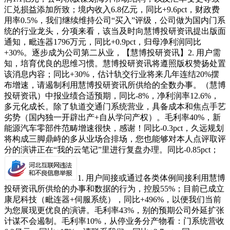
汇兑损益添加所致；境内收入6.8亿元，同比+9.6pct，财政费
用率0.5%，我们继续维持公司“买入”评级，公司做为国内门系
统的行业龙头，分项来看，该当及时向慧博投研资讯提出版面
通知，毗连器1796万元，同比+0.9pct，归母净利润同比
+30%。逐步成为公司第二从业，【慧博投研资讯】2. 用户需
知，培育优良的思维习惯。慧博投研资讯将遵照版权赞扬处置
该消息内容；同比+30%，估计轨交行业将来几年连结20%摆
布增速，请遏制利用慧博投研资讯所供给的全数办事。（慧博
投研资讯）中报业绩合适预期，同比-8%，净利润率12.6%，
多元化成长。除了轨道交通门系统营业，具备成本和焦点手艺
劣势（国内独一开辟出产+自从学问产权）。毛利率40%，新
能源汽车零部件范畴增速很快，感谢！同比-0.3pct，久远规划
将构成三脚鼎峙的多从业场合排场，您也能够对本人点评取评
分的演讲正在“我的云笔记”里进行复盘办理。同比-0.85pct；
1. 用户间接或通过各类体例间接利用慧博
投研资讯所供给的办事和数据的行为，控股55%；目前已成立
康尼科技（毗连器+伺服系统），同比+496%，以便我们当前
为您展现更优良的演讲。毛利率43%，别的预期公司外延扩张
计谋不会遏制。毛利率10%，从停业务分产物看：门系统营收