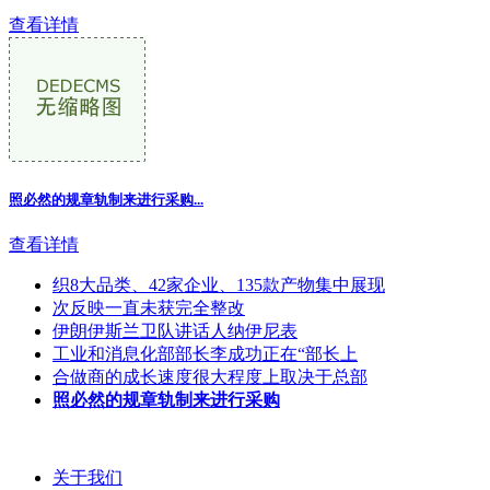
查看详情
照必然的规章轨制来进行采购
...
查看详情
织8大品类、42家企业、135款产物集中展现
次反映一直未获完全整改
伊朗伊斯兰卫队讲话人纳伊尼表
工业和消息化部部长李成功正在“部长上
合做商的成长速度很大程度上取决于总部
照必然的规章轨制来进行采购
关于我们