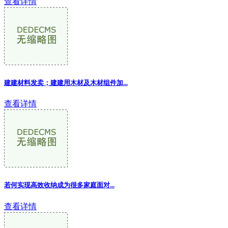
查看详情
建建材料发卖；建建用木材及木材组件加
...
查看详情
若何实现高效收纳成为很多家庭面对...
查看详情