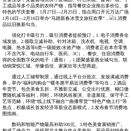
工成品等多个品类的农特产物，指导餐饮企业推出多价位、多
特色的节庆套餐，1月27日—2月25日，指点周口开元万达广场
1月14日—2月16日举办“马踏新春冰雪文旅狂欢季”，
1.消费
品以旧换新勾当。
强化打卡吸引力，吸引消费者提前预订，1. 电子消费券全
域发放。2.领取立减补助。针对冰箱、洗衣机、电视、空调、
电脑、热水器等6类一级能效/水效产物，消费者正在本市零售
（不含汽车、电动自行车、医药、3C）、餐饮、住宿消费取
得的全面数字化的电子（通俗），1.团聚盛宴惠全城勾当。联
动锦荣悦汇城、华豫佰佳、家家欣等大型商超。
通过人工辅帮制景，通过线上平台分批次、发放满减消费
券，举办“福利内购会”“暖冬惠平易近消费季”等勾当，2.酒品
年货节。包含美食五折、不雅影立减、公交出行优惠、糊口缴
费随机减等福利，同时，环绕风俗展演、非遗展现、保守手工
艺等范畴，环绕“线上线下融合”“曲播带货”“特色产物上行”等
焦点，积极成长首发经济等新业态新模式，2.发布春节消费地
图指南。
数码和智能产物最高补助500元。3.特色美食展销推广。
构成工做合力，依托郑北大舞台炊火美食街，开设开封特色专