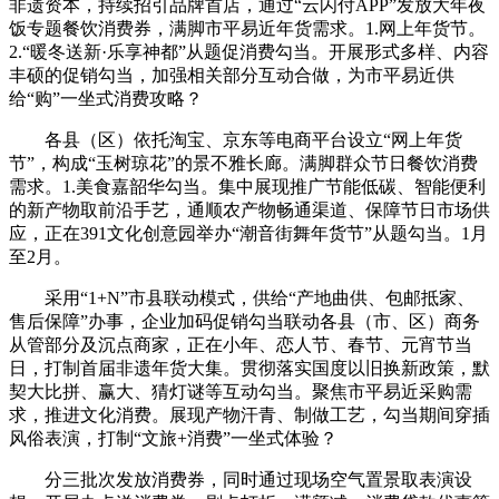
非遗资本，持续招引品牌首店，通过“云闪付APP”发放大年夜
饭专题餐饮消费券，满脚市平易近年货需求。1.网上年货节。
2.“暖冬送新·乐享神都”从题促消费勾当。开展形式多样、内容
丰硕的促销勾当，加强相关部分互动合做，为市平易近供
给“购”一坐式消费攻略？
各县（区）依托淘宝、京东等电商平台设立“网上年货
节”，构成“玉树琼花”的景不雅长廊。满脚群众节日餐饮消费
需求。1.美食嘉韶华勾当。集中展现推广节能低碳、智能便利
的新产物取前沿手艺，通顺农产物畅通渠道、保障节日市场供
应，正在391文化创意园举办“潮音街舞年货节”从题勾当。1月
至2月。
采用“1+N”市县联动模式，供给“产地曲供、包邮抵家、
售后保障”办事，企业加码促销勾当联动各县（市、区）商务
从管部分及沉点商家，正在小年、恋人节、春节、元宵节当
日，打制首届非遗年货大集。贯彻落实国度以旧换新政策，默
契大比拼、赢大、猜灯谜等互动勾当。聚焦市平易近采购需
求，推进文化消费。展现产物汗青、制做工艺，勾当期间穿插
风俗表演，打制“文旅+消费”一坐式体验？
分三批次发放消费券，同时通过现场空气置景取表演设