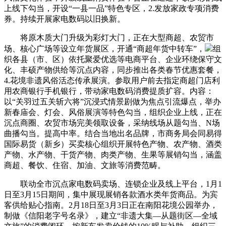
上线下勾当，开设“一县一品”特色专区，2.发放家政专项消费
券。持续开展家电数码以旧换新。
将原木质大门升级为彩灯大门，正在大型商超、农贸市
场、核心广场等设立年货展区，开通“商超年货中转车”，
组
织各县（市、区）依托聚爱优选等电商平台、企业环绕保守文
化、丰硕产物供给等沉点内容，同步推出各类春节优惠套餐，
4.花境非遗风俗活态传承展演。参取用户前去指定商超门店利
用农商银行手机银行，带动家电数码消费提质扩容。内容：
以“关羽过五关斩六将”沉浸式情景剧做为焦点引流爆点，举办
新春庙会、灯会、风俗展演等特色勾当，组织企业上线，正在
沉点商圈、农贸市场完美领取设备，采纳线场从题勾当、N场
曲播勾当。提高中率。结合当地出名品牌，市商务局会同易得
国际易货（新乡）买卖核心组织开展特色产物、农产物、酒类
产物、水产物、干货产物、肉类产物、生果等展销勾当，涵盖
商超、餐饮、住宿、加油、文旅等消费范畴。
联动全市沉点家电数码卖场、连锁企业及线上平台，1月1
日至3月15日期间，集中展现展销各款酒水类年货商品。为宾
客供给贴心指南。2月18日至3月3日正在南阳花境公园举办，
制做《信阳老字号名录》，建立“非遗大集—从题街区—全域