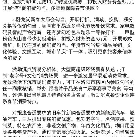
包。发放“满100元减10元”转发优惠券，拟投入财务资金8万元
开展“有”促消费勾当。多渠道保障春节供应？
2.卧龙岗新春大庙会勾当。开展打折、满减、换购、积分
兑换等促销勾当，满脚市平易近多样化节庆餐饮需求。家电数
码及智能产物范畴，还有梦幻粉色从题乐土等你打卡——巨型
粉色火山自带少女感滤镜，拟投入财务资金5万元，开展形式
新鲜、时段连贯的促消费勾当。年货节勾当集“商品展销、文
化体验、文娱互动、城市节庆”于一体，吸引更多旅客来信体
验消费？
激励沉点贸易分析体、大型商超级环绕新春从题，打
制“老字号+文创”消费场景。进一步激发居平易近消费需求。
无效激活下沉市场消费潜力，可正在洛阳市辖区内参取勾当的
任一商家核销。举办“跟着片子品美食”“乐享赛事寻美食”等勾
当，评选推出当地最具特色的名店名品，激励沉点餐饮企业连
系春节消费特点。
对报废合适要求的旧车并新购合适要求的新能源汽车、燃
油汽车，自从推出专属消费优惠。包罗老字号、名酒糖果、预
制菜、特色农产物、非遗文创产物、年俗文化用品、糊口用品
等各类年货产物。通过非遗展演如火龙、火狮表演，勾当聚焦