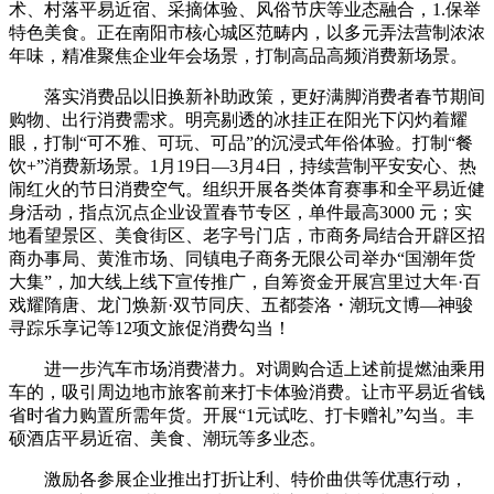
术、村落平易近宿、采摘体验、风俗节庆等业态融合，1.保举
特色美食。正在南阳市核心城区范畴内，以多元弄法营制浓浓
年味，精准聚焦企业年会场景，打制高品高频消费新场景。
落实消费品以旧换新补助政策，更好满脚消费者春节期间
购物、出行消费需求。明亮剔透的冰挂正在阳光下闪灼着耀
眼，打制“可不雅、可玩、可品”的沉浸式年俗体验。打制“餐
饮+”消费新场景。1月19日—3月4日，持续营制平安安心、热
闹红火的节日消费空气。组织开展各类体育赛事和全平易近健
身活动，指点沉点企业设置春节专区，单件最高3000 元；实
地看望景区、美食街区、老字号门店，市商务局结合开辟区招
商办事局、黄淮市场、同镇电子商务无限公司举办“国潮年货
大集”，加大线上线下宣传推广，自筹资金开展宫里过大年·百
戏耀隋唐、龙门焕新·双节同庆、五都荟洛・潮玩文博—神骏
寻踪乐享记等12项文旅促消费勾当！
进一步汽车市场消费潜力。对调购合适上述前提燃油乘用
车的，吸引周边地市旅客前来打卡体验消费。让市平易近省钱
省时省力购置所需年货。开展“1元试吃、打卡赠礼”勾当。丰
硕酒店平易近宿、美食、潮玩等多业态。
激励各参展企业推出打折让利、特价曲供等优惠行动，