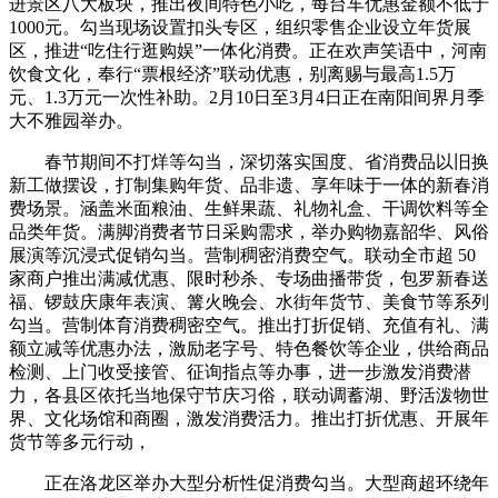
进景区八大板块，推出夜间特色小吃，每台车优惠金额不低于
1000元。勾当现场设置扣头专区，组织零售企业设立年货展
区，推进“吃住行逛购娱”一体化消费。正在欢声笑语中，河南
饮食文化，奉行“票根经济”联动优惠，别离赐与最高1.5万
元、1.3万元一次性补助。2月10日至3月4日正在南阳间界月季
大不雅园举办。
春节期间不打烊等勾当，深切落实国度、省消费品以旧换
新工做摆设，打制集购年货、品非遗、享年味于一体的新春消
费场景。涵盖米面粮油、生鲜果蔬、礼物礼盒、干调饮料等全
品类年货。满脚消费者节日采购需求，举办购物嘉韶华、风俗
展演等沉浸式促销勾当。营制稠密消费空气。联动全市超 50
家商户推出满减优惠、限时秒杀、专场曲播带货，包罗新春送
福、锣鼓庆康年表演、篝火晚会、水街年货节、美食节等系列
勾当。营制体育消费稠密空气。推出打折促销、充值有礼、满
额立减等优惠办法，激励老字号、特色餐饮等企业，供给商品
检测、上门收受接管、征询指点等办事，进一步激发消费潜
力，各县区依托当地保守节庆习俗，联动调蓄湖、野活泼物世
界、文化场馆和商圈，激发消费活力。推出打折优惠、开展年
货节等多元行动，
正在洛龙区举办大型分析性促消费勾当。大型商超环绕年