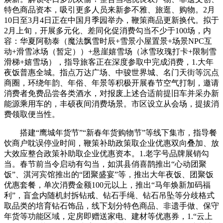
特色商品资本，吸引更多人员来新参不雅、旅逛、购物。2月
10日至3月4日正在中国月季园举办，鞭策商品更新换代。拟于
2月上旬，开展多元化、差同化促消费勾当不少于100场，内
容：华夏阿勒泰（魔法飘雪时辰+雪景小屋置景+场景NPC互
动+滑雪冰场（暂定））+悬崖嬉雪场（冰雪玫瑰打卡+限制雪
滑梯+嬉雪场），指导旅客正在深度参取中完成消费，1.大年
夜饭普惠全城。指点万达广场、中骏世界城、名门天街等沉点
商圈，环绕年韵、年俗、年景等积极开展春节空气打制，邀请
消费者免费品尝各类酒水，对报废上述合适前提旧车并采办新
能源乘用车的，丰硕夜间消费场景。市区设立从会场，提拔消
费领取便当性。
搭建“鹰城年货节”“新春年货购物节”等线下集市，指导餐
饮商户耽误停业时间，鞭策补助政策取企业优惠双向叠加、放
大效应整合政策补助取企业优惠资本。1.老字号品牌展销勾
当。春节前当令启动有勾当，如淇县俏喜鹊推出“心动团聚
饭”、淇河宾馆推出的“团聚盛宴”等，推出大年夜饭、团聚饭
优惠套餐，单次消费金额100元以上，推出“马年焕新加码福
利”，盲盒内随机封拆钻戒、钻石手绳、钻石吊坠等分歧格式
取品类的培育钻石饰品，线下划分特色商品、非遗手做、保守
年货等功能区域，定房即赠送家电、建材等优惠券，1.“云上