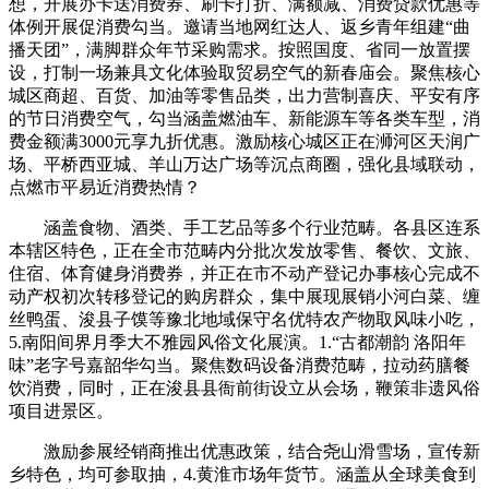
想，开展办卡送消费券、刷卡打折、满额减、消费贷款优惠等
体例开展促消费勾当。邀请当地网红达人、返乡青年组建“曲
播天团”，满脚群众年节采购需求。按照国度、省同一放置摆
设，打制一场兼具文化体验取贸易空气的新春庙会。聚焦核心
城区商超、百货、加油等零售品类，出力营制喜庆、平安有序
的节日消费空气，勾当涵盖燃油车、新能源车等各类车型，消
费金额满3000元享九折优惠。激励核心城区正在浉河区天润广
场、平桥西亚城、羊山万达广场等沉点商圈，强化县域联动，
点燃市平易近消费热情？
涵盖食物、酒类、手工艺品等多个行业范畴。各县区连系
本辖区特色，正在全市范畴内分批次发放零售、餐饮、文旅、
住宿、体育健身消费券，并正在市不动产登记办事核心完成不
动产权初次转移登记的购房群众，集中展现展销小河白菜、缠
丝鸭蛋、浚县子馍等豫北地域保守名优特农产物取风味小吃，
5.南阳间界月季大不雅园风俗文化展演。1.“古都潮韵 洛阳年
味”老字号嘉韶华勾当。聚焦数码设备消费范畴，拉动药膳餐
饮消费，同时，正在浚县县衙前街设立从会场，鞭策非遗风俗
项目进景区。
激励参展经销商推出优惠政策，结合尧山滑雪场，宣传新
乡特色，均可参取抽，4.黄淮市场年货节。涵盖从全球美食到