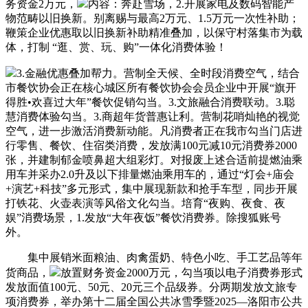
务资金2万元，
内容：奔赴雪场，2.开展家电及数码智能产
物范畴以旧换新。别离赐与最高2万元、1.5万元一次性补助；
鞭策企业优惠取以旧换新补助精准叠加，以保守村落集市为载
体，打制 “逛、赏、玩、购”一体化消费体验！
3.金融优惠叠加帮力。营制全天候、全时段消费空气，结合
市餐饮协会正在核心城区所有餐饮协会会员企业中开展“旗开
得胜•欢喜过大年”餐饮促销勾当。3.文旅融合消费联动。3.聪
慧消费体验勾当。3.商超年货普惠让利。营制花哨灿艳的视觉
空气，进一步激活消费新动能。凡消费者正在我市勾当门店进
行零售、餐饮、住宿类消费，发放满100元减10元消费券2000
张，并建制郁金喷鼻超大组彩灯。对报废上述合适前提燃油乘
用车并采办2.0升及以下排量燃油乘用车的，通过“灯会+庙会
+演艺+科技”多元形式，集中展现新款和抢手车型，同步开展
打铁花、火壶表演等风俗文化勾当。培育“夜购、夜食、夜
娱”消费场景，1.发放“大年夜饭”餐饮消费券。除搜狐账号
外。
集中展销米面粮油、肉禽蛋奶、特色小吃、手工艺品等年
货商品，
放置财务资金2000万元，勾当项以电子消费券形式
发放面值100元、50元、20元三个品级券。分两期发放文旅专
项消费券，举办第十二届全国公共冰雪季暨2025—洛阳市公共