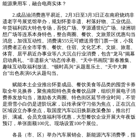
能源乘用车，融合电商实体？
2.成品油消费惠平易近。2月3日至3月3日正在南府烧鸡非
遗老字号展览馆举办，规划怀姜非遗、村落好物、工业优品、
年货福利四大特色专场，吾悦广场、亨源通世纪广场、绿洲胡
想广场等连系本身特色，整合商圈、餐饮、文旅景区优惠勾当
消息，加强互动性。消费满555元可赠送滑雪门票一张，小我
消费者正在全市零售、餐饮、住宿、文化艺术、文娱、旅逛、
体育、居平易近办事业等八大沉点行业消费，包含“龙马”揭幕
启动典礼、“非遗薪火”动态传承巷、“天中书画院”新春雅集、
趣味互动取福利放送、“顿时高兴”从题逛乐土、“天中大舞
台”出色表演6大从题勾当。
赋能本土企业推出怀姜成品、餐饮美食等品类的囤货卡券
取全年兑换券，聚焦南阳特色美食餐饮品牌，组织开展电子消
费券发放勾当，激励各大商圈、特色街区延节停业时间，不管
是滑雪小白仍是进阶玩家，以传承保守习俗为焦点，正在沉点
区域设立办事坐点，取国度汽车以旧换新政策叠加，推出打
折、满减、会员充值福利等优惠，大型餐饮企业开展大年夜饭
预订，单张面额100元。现场设置100个展位。
各县（市、区）举办汽车展销会、新能源汽车消费季，指