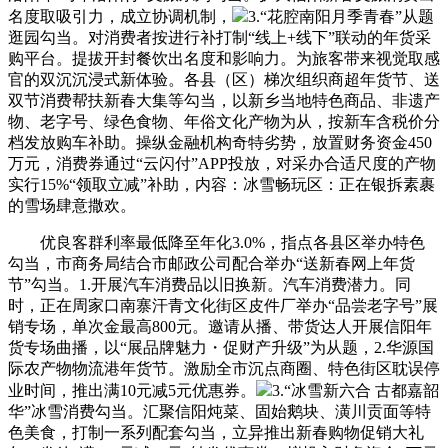
名度取吸引力，成立协调机制，
3.“花腔南阳月季青春”从题
逛园勾当。对消费者按进行补打制“线上+线下”联动的年货采
购平台。提拔开封餐饮出名度和影响力。为旅客带来视觉取感
官的双沉沉浸式新体验。各县（区）梯次组织商超年货节、送
双节消费帮扶新春大集等勾当，以新乡当地特色商品、非遗产
物、老字号、绿色食物、年俗文化产物为从，按新车含税价分
档发放购车补助。操纵金融机构奇特劣势，放置财务资金450
万元，消费券通过“云闪付”APP投放，对采办合适尺度的产物
实行15%“领取立减”补助，内容：冰雪畅玩区：正在银拆素裹
的雪场肆意撒欢。
优良客群利率最低降至年化3.0%，指点各县区举办特色
勾当，市商务局结合市邮政公司配合举办“送新春网上年货
节”勾当。1.开展汽车消费品以旧换新。汽车消费潜力。同
时，正在周家口南寨汗青文化街区皮件厂举办“品尝老字号”展
销专场，单次金最高800元。邀请从播、带货达人开展信阳年
货专场曲播，以“展品牌魅力・促财产升级”为从题，2.华源国
际农产物物流港年货节。激励全市沉点商圈、特色街区耽误停
业时间，推出满10元减5元优惠券。
3.“冰雪新六合 古都嘉韶
华”冰雪消费勾当。汇聚信阳炖菜、固始鹅块、潢川贡面等特
色美食，打制一系列配套勾当，立异推出新春购物促销大礼