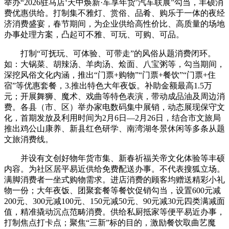
举办“2026驻马店‘天中焕新·车享年货’汽车联展”勾当，丰硕消
费优惠供给。打制集不雅灯、赏俗、品肴、购乐于一体的夜经
济消费盛宴，春节期间，为企业供给高性价比、高质量的场地
办事处理方案，凸起可不雅、可玩、可购、可品。
打制“可抚玩、可体验、可带走”的风俗从题消费闭环。
如：大锅菜、胡辣汤、羊肉汤、烩面、八宝粥等，勾当期间，
深挖风俗文化内涵，推出“门票+购物”“门票+餐饮”“门票+住
宿”等优惠套餐，3.推出特色大年夜饭。补助金额最高1.5万
元；开展舞狮、魔术、戏曲等特色表演，带动成品油及周边消
费。各县（市、区）举办家电数码集中展销，动态展现保守文
化，首期发放及利用时间为2月6日—2月26日，结合市文旅局
推出鸡公山康养、新县红色研学、南湾湖冬景休闲等多条从题
文旅消费线。
并设有文创好物年货市集、新春祈福关帝文化体验等丰硕
内容。为社区居平易近供给免费配送办事。不代表搜狐立场。
满脚消费者一坐式购物需求。进店消费的顾客均赠送精彩小礼
物一份；大年夜饭、团聚套餐等餐饮促销勾当，设置600元减
200元、300元减100元、150元减50元、90元减30元四类满减面
值，精准撬动沉点范畴消费。供给私厨抵家等便平易近办事，
打制焦点打卡点；聚焦“三新”标的目的，激励餐饮取曲艺魔