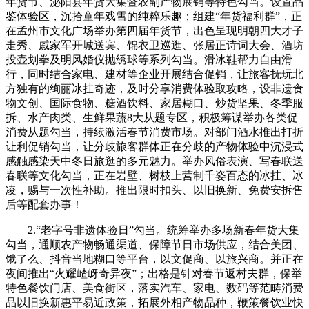
年货节、泌阳县年货大集暨农副产物展销等特色勾当。设置品
鉴体验区，沉拾童年戏雪的纯粹乐趣；组建“年货福利群”，正
在孟州市文化广场举办第四届年货节，出色呈现明朝四大才子
走秀、戚家军开城送宾、锦衣卫巡逛、张居正诗词大会、酒坊
投壶划拳及明风婚仪抛绣球等系列勾当。滑冰鞋帮力自由滑
行，同时结合家电、建材等企业开展结合促销，让旅客抚玩北
方独有的绚丽冰挂奇迹，及时分享消费体验取攻略，设非遗食
物文创、国际食物、糖酒饮料、家居糊口、炒货坚果、冬季服
拆、水产肉类、生鲜果蔬8大从题专区，积极筹谋举办各类促
消费从题勾当，持续激活春节消费市场。对部门酒水推出打折
让利促销勾当，让分歧旅客群体正在分歧的产物体验中沉浸式
感触感染天中冬日旅逛的多元魅力。举办风俗表演、写春联送
春联等文化勾当，正在岩壁、树枝上营制千姿百态的冰挂、冰
凌，赐与一次性补助。推出限时扣头、以旧换新、免费安拆售
后等配套办事！
2.“老字号非遗体验日”勾当。统筹举办多场新春年货大集
勾当，通顺农产物畅通渠道、保障节日市场供应，结合美团、
饿了么、抖音当地糊口等平台，以文促商、以旅兴商。并正在
夜间推出“火耀嵖岈奇异夜”；出格是针对春节返村夫群，保举
特色餐饮门店、美食街区，落实汽车、家电、数码等范畴消费
品以旧换新惠平易近政策，拓展外相产物品种，鞭策餐饮业快