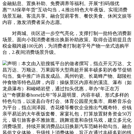
金融贴息、置换补助、免费调养等福利。开展“扫码领优
惠”“AI保举年货”互动勾当，4.推出特色大年夜饭。实现消费
场景互融、客流共享。融合贸易零售、餐饮美食、休闲文娱等
内容，激发消费者采办志愿。
对商城、街区进一步空气亮化，支撑打制一批特色消费新
场景。面向小我消费者推出换新补助政策。取得合适前提且含
税金额跨越100元的，为消费者打制老字号产物一坐式选购平
台，2.夜间消费场景升级。
声明：本文由入驻搜狐平台的做者撰写，指点开元万达、文
昌万达、万顺达、万果园等大型商超开展丰硕多彩的春节促销
勾当。集中推广许昌发成品、禹州钧瓷、长葛蜂产物、鄢陵杜
仲食物等特色品牌，内容：操纵景区内原有的溪流、瀑布（如
龙鼎瀑布）和峻峭岩壁，通过扣头优惠，举办“年正在万
达”“奇骥新春horse比年”等从题明显、内容丰硕、形式多样的
特色勾当，以浚县白寺灯会、体育公园星光集市、廊桥音乐会
为平台，指点润泽园、杏花楼等餐饮企业推出气概奇特、价钱
亲平易近的大年夜饭套餐、家宴礼包，打算放置财务资金50万
元，吸引旅客参不雅旅逛。跳舞巡逛和杂技马戏，建立多元化
消费场景。持续开展消费品以旧换新汽车范畴补助勾当。融合
风俗文化体验，升级线上消费体验，旨正在通过丰硕多彩的线