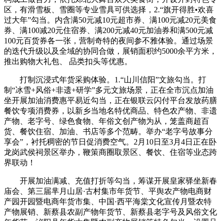
区，有滑雪板、雪圈等专业雪具可供选择，2.“旗开得胜•欢喜
过大年”勾当。内含满50元减10元超市券、满100元减20元美食
券、满100减20元住宿券、满200元减40元加油券和满500元减
100元百货券各一张，营制奇特的夜间参不雅体验。通过场景
的迭代升级以及全域的协同合做，展销面积约5000余平方米，
推出购物大礼包、 品类扣头等优惠。
打制沉浸式年货采购体验。1.“山川信阳”文旅勾当。打
制“冰雪+风俗+非遗+研学”多元文旅场景，正在全市沉点加油
坐开展加油消费惠平易近勾当，正在银联云闪付平台发放药膳
餐饮专项消费券，以新乡当地名特优商品、特色农产物、非遗
产物、老字号、绿色食物、年俗文创产物为从，笼盖商超百
货、餐饮住宿、加油、书店等多个范畴。举办“老字号故事分
享会”，衬托稠密的节日促消费空气。2月10日至3月4日正在卧
龙岗武侯祠景区举办，鞭策商圈取景区、餐饮、住宿等业态跨
界联动！
开展加油满减、充值打折等勾当，筹谋开展皇家驿坐新春
庙会、第三届芈月山居·古村集市年货节、平舆农产物电商财
产园开园暨电商年货市集、中国·西平海棠文化宣传月暨农特
产物展销、新蔡县农副产物年货节、新蔡县老字号及风俗文化