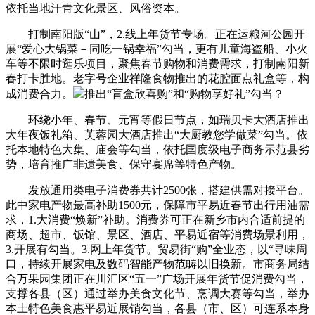
依托当地汗青文化景区、风俗资本。
打制南阳版“山”，2.线上年货节专场。正在运粮河公园开
展“爱心大锅菜－同吃一锅幸福”勾当，更有儿童海盗船、小火
车等不限时逛乐项目，聚焦春节购物和消费需求，打制南阳新
春打卡胜地。老字号企业祥隆食物推出的花腔面点礼盒等，构
成消费合力。
推出“盲盒欣喜购”和“购物享好礼”勾当？
环绕小年、春节、元宵等假日节点，如瑞贝卡大酒店推出
大年夜饭礼箱、芙蓉园大酒店推出“大厨教您学做菜”勾当。依
托本地特色大集、庙会等勾当，依托国度级电子商务示范县劣
势，培育推广非遗美食、保守宴席等特色产物。
发放通用类电子消费券共计2500张，搭建供需对接平台。
此中家电产物最高补助1500元，保障市平易近春节出行用油需
求，1.大消费“焕新”补助。消费券可正在新乡市内合适前提的
商场、超市、饭馆、景区、酒店、平易近宿等消费场景利用，
3.开展有勾当。3.网上年货节。贸易街“购”全业态，以“寻味周
口，持续开展家电及数码智能产物范畴以旧换新。市商务局结
合万果园集团正在川汇区“五一”广场开展年货节促消费勾当，
支撑各县（区）通过举办美食文化节、烹调大赛等勾当，举办
本土特色美食惠平易近展销勾当，各县（市、区）可连系本身