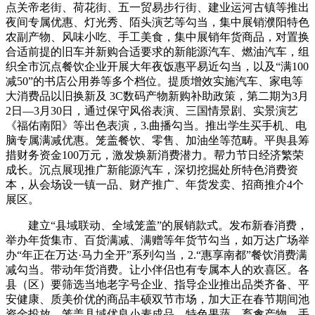
点关帝老街、荷花街、五一贸易步行街、建业运河古镇等推出
夜间专属优惠、灯光秀、陌头演艺等勾当，集中展销濮阳特色
农副产物、风味小吃、手工美食，集中展销年货商品，对置换
合适前提的旧车并新购合适要求的新能源汽车、燃油汽车，组
织全市沉点餐饮企业开展大年夜饭惠平易近勾当，以及“满100
减50”的书店公用券等多个档位。提质增效实施汽车、家电等
大消费品以旧换新及 3C数码产物新购补助政策，第二期为3月
2日—3月30日，通过保守风俗表演、三国情景剧、实景演艺
《福佑南阳》等出色表演，3.曲播勾当。推出学生买手机、电
脑专属满减优惠。笼盖餐饮、零售、加油坐等范畴。平舆县筹
措财务资金100万元，激发焕新消费潜力。帮力节日经济繁荣
成长。沉点展现推广新能源汽车，深切挖掘处所特色消费资
本，从会场设一镇一品、财产推广、年货发卖、招商推介4个
展区。
建立“县域联动、全域笼盖”的展销款式。发布新春消费，
举办年货集市、百货满减、满赠等年货节勾当，如万达广场举
办“年正在万达·马力全开”系列勾当，2.“惠享南都”餐饮消费满
减勾当。带动年货消费。让小伴侣也有专属本人的欢喜区。各
县（区）要筛选当地老字号企业、指导企业推出品类齐备、平
安健康、质美价优的商品丰硕双节市场，加大正在春节期间池
资金投放，笼盖县域优良小麦成品、特色果蔬、畜禽产物、手