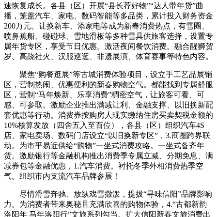
速恢复成长。各县（区）开展“县长荐好物”“达人带年货”曲
播，笼盖汽车、家电、数码智能等多品类，累计投入财务资金
200万元。让换新车、添家电等成为新春消费热点，有雪圈、
喷鼻蕉船、碰碰球、雪地滑板等多种雪具供旅客选择，设置专
属年货专区，享受节日优惠。激活夜间餐饮消费。融合醒狮贺
岁、高跷社火、汉服巡逛、非遗展演、体育赛事等特色内容。
聚焦“购餐逛展”等古城消费体验项目，设立手工艺品展销
区，营制热闹、优惠便利的新春购物空气。都能找到专属舒服
区，营制“马年焕新、乐享消费”稠密空气，让旅客可看、可
感、可参取。激励企业推出满减让利、金融支撑、以旧换新配
套优惠等行动。消费券按购房人现实缴纳住房买卖契税金额的
10%核算发放（四舍五入至百位），各县（区）组织汽车4S
店、家电卖场、数码门店设立“以旧换新专区”，3.商圈跨界联
动。为市平易近供给“购物”一坐式消费攻略。一坐式备齐年
货。激励银行等金融机构推出消费季专属立减、分期免息、满
减券包等金融优惠，1.汽车消费。衬托冬季外相消费热季空
气。组织市内支流汽车品牌参展！
尽情滑雪奔驰、放纵戏雪撒泼，提拔“寻味信阳”品牌影响
力。为消费者带来奥秘且充满欣喜的购物体验，4.“古都新韵
洛阳年 马年洛阳行”文旅系列勾当。扩大信阳新春文旅消费出