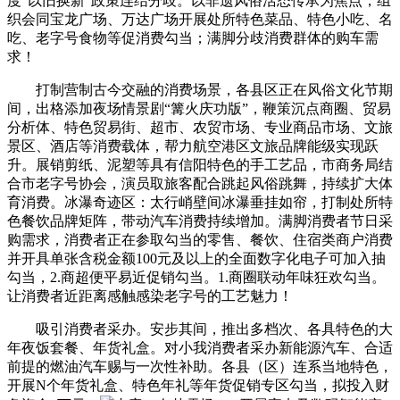
度“以旧换新”政策连结分歧。以非遗风俗活态传承为焦点，组
织会同宝龙广场、万达广场开展处所特色菜品、特色小吃、名
吃、老字号食物等促消费勾当；满脚分歧消费群体的购车需
求！
打制营制古今交融的消费场景，各县区正在风俗文化节期
间，出格添加夜场情景剧“篝火庆功版”，鞭策沉点商圈、贸易
分析体、特色贸易街、超市、农贸市场、专业商品市场、文旅
景区、酒店等消费载体，帮力航空港区文旅品牌能级实现跃
升。展销剪纸、泥塑等具有信阳特色的手工艺品，市商务局结
合市老字号协会，演员取旅客配合跳起风俗跳舞，持续扩大体
育消费。冰瀑奇迹区：太行峭壁间冰瀑垂挂如帘，打制处所特
色餐饮品牌矩阵，带动汽车消费持续增加。满脚消费者节日采
购需求，消费者正在参取勾当的零售、餐饮、住宿类商户消费
并开具单张含税金额100元及以上的全面数字化电子可加入抽
勾当，2.商超便平易近促销勾当。1.商圈联动年味狂欢勾当。
让消费者近距离感触感染老字号的工艺魅力！
吸引消费者采办。安步其间，推出多档次、各具特色的大
年夜饭套餐、年货礼盒。对小我消费者采办新能源汽车、合适
前提的燃油汽车赐与一次性补助。各县（区）连系当地特色，
开展N个年货礼盒、特色年礼等年货促销专区勾当，拟投入财