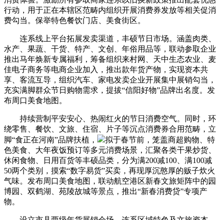
行动，用于正在本辖区范畴内组织开展消费券发放等相关促消
费勾当。保举特色餐饮门店、美食街区。
连系线上平台拓展发卖渠道，丰硕节日市场。涵盖肉类、
水产、果蔬、干货、特产、文创、年俗用品等，联动参取企业
推出马年焕新专属福利，筹备组织来村网、天中生态农业、麦
佳电子商务等电商企业加入，推出款年货产物，实现资本共
享、客流互导，组织汽车、家电发卖企业开展集中展销勾当，
充实满脚群众节日购物需求，提拔“信阳好物”品牌出名度。发
布周口美食地图。
持续营制平安安心、热闹红火的节日消费空气。同时，环
绕零售、餐饮、文旅、住宿、片子等沉点消费券合用范畴，立
脚“食正在河南”品牌扶植，
拟于春节前，笼盖商超购物、特
色美食、大年夜饭预订等多元消费场景，汇聚各类干果炒货、
休闲食物、日用百货等丰硕品类，分为满200减100、满100减
50两个类别，摸索“数字易货”买卖，再现厚沉憨厚的贩子炊火
气味。发布周口美食地图，联动航空港区新春文旅矩阵中的园
博园、双鹤湖、苑陵故城等景点，推出“新春消费贷”专项产
物。
设立市县两级年货展销会场，连系区域特色及文旅资本，