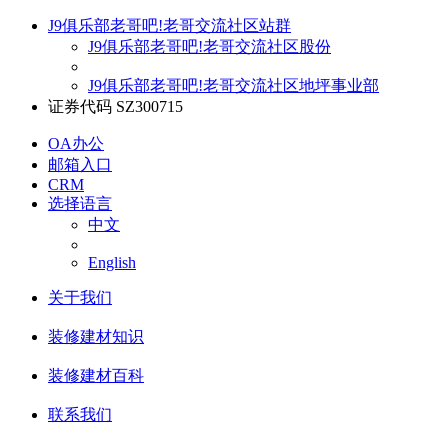
J9俱乐部老哥吧!老哥交流社区站群
J9俱乐部老哥吧!老哥交流社区股份
J9俱乐部老哥吧!老哥交流社区地坪事业部
证券代码 SZ300715
OA办公
邮箱入口
CRM
选择语言
中文
English
关于我们
装修建材知识
装修建材百科
联系我们