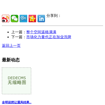
分享到：
上一篇：
整个空间逼格满满
下一篇：
市场化力量也正在加业洗牌
返回上一页
最新动态
全明设想让通风结果...