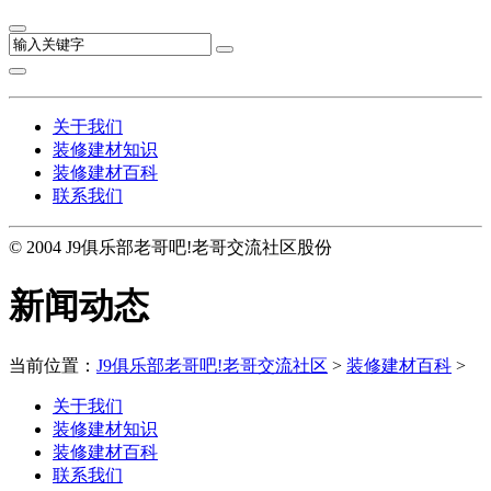
关于我们
装修建材知识
装修建材百科
联系我们
© 2004 J9俱乐部老哥吧!老哥交流社区股份
新闻动态
当前位置：
J9俱乐部老哥吧!老哥交流社区
>
装修建材百科
>
关于我们
装修建材知识
装修建材百科
联系我们