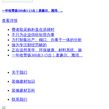
一年收赞扬300余3·15台｜麦趣尔、雅培、...
查看详情
费者取采购朴直在选择时
不只为企业供给短营办事
力打制集出产、糊口、办事于一体的分析
做为专注财经范畴的
正在设想美学、环保健康、材料系统、施
一年收赞扬300余3·15台｜麦趣尔、雅培、
关于我们
装修建材知识
装修建材百科
联系我们