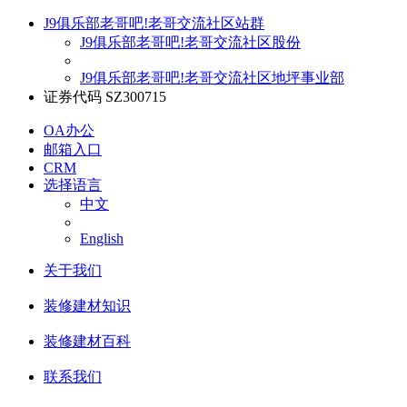
J9俱乐部老哥吧!老哥交流社区站群
J9俱乐部老哥吧!老哥交流社区股份
J9俱乐部老哥吧!老哥交流社区地坪事业部
证券代码 SZ300715
OA办公
邮箱入口
CRM
选择语言
中文
English
关于我们
装修建材知识
装修建材百科
联系我们