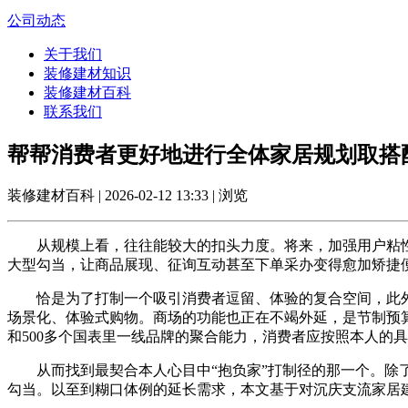
公司动态
关于我们
装修建材知识
装修建材百科
联系我们
帮帮消费者更好地进行全体家居规划取搭
装修建材百科 | 2026-02-12 13:33 | 浏览
从规模上看，往往能较大的扣头力度。将来，加强用户粘性
大型勾当，让商品展现、征询互动甚至下单采办变得愈加矫捷
恰是为了打制一个吸引消费者逗留、体验的复合空间，此外，
场景化、体验式购物。商场的功能也正在不竭外延，是节制预
和500多个国表里一线品牌的聚合能力，消费者应按照本人的
从而找到最契合本人心目中“抱负家”打制径的那一个。除了
勾当。以至到糊口体例的延长需求，本文基于对沉庆支流家居