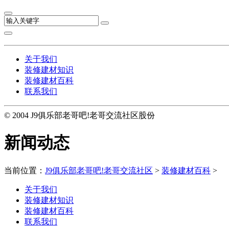
关于我们
装修建材知识
装修建材百科
联系我们
© 2004 J9俱乐部老哥吧!老哥交流社区股份
新闻动态
当前位置：
J9俱乐部老哥吧!老哥交流社区
>
装修建材百科
>
关于我们
装修建材知识
装修建材百科
联系我们