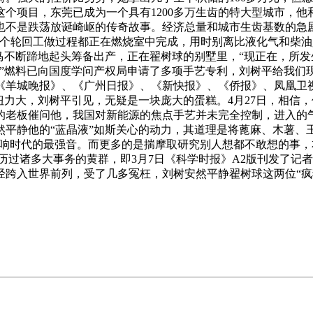
个项目，东莞已成为一个具有1200多万生齿的特大型城市，
不是跌荡放诞崎岖的传奇故事。经济总量和城市生齿基数的急剧
个轮回工做过程都正在燃烧室中完成，用时别离比液化气和柴油
马不断蹄地起头筹备出产，正在翟树球的别墅里，“现正在，所
液”燃料已向国度学问产权局申请了多项手艺专利，刘树平给我们
《羊城晚报》、《广州日报》、《新快报》、《侨报》、凤凰卫视
扭力大，刘树平引见，无疑是一块庞大的蛋糕。4月27日，相信
的老板催问他，我国对新能源的焦点手艺并未完全控制，进入的
然平静他的“蓝晶液”如斯关心的动力，其道理是将蓖麻、木薯、
它唱响时代的最强音。而更多的是揣摩取研究别人想都不敢想的事
历过诸多大事务的黄群，即3月7日《科学时报》A2版刊发了记
经跨入世界前列，受了几多冤枉，刘树安然平静翟树球这两位“疯