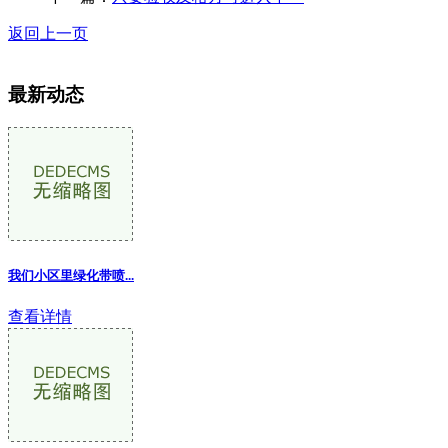
返回上一页
最新动态
我们小区里绿化带喷...
查看详情