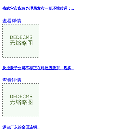
省武穴市应急办理局发布一则环境传递：...
查看详情
及控股子公司不存正在对控股股东、现实
...
查看详情
源自广东的全国连锁...