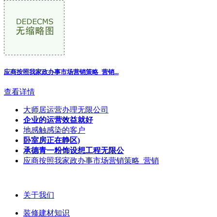
应商按照我家政办事市场营销策略_营销...
查看详情
大师居运营办理无限公司
企业的运营效益就好
地感触感染的客户
卧室房正在静区)
承德青一粉饰设想工程无限公
应商按照我家政办事市场营销策略_营销
关于我们
装修建材知识