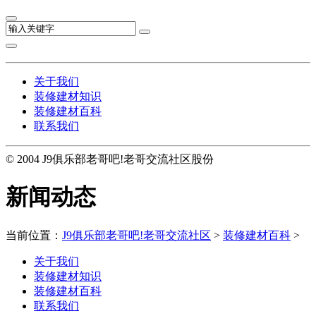
关于我们
装修建材知识
装修建材百科
联系我们
© 2004 J9俱乐部老哥吧!老哥交流社区股份
新闻动态
当前位置：
J9俱乐部老哥吧!老哥交流社区
>
装修建材百科
>
关于我们
装修建材知识
装修建材百科
联系我们