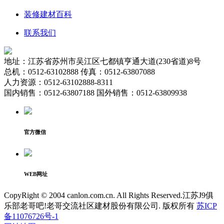
装修建材百科
联系我们
地址：江苏省苏州市吴江区七都镇亨通大道(230省道)8号
总机：0512-63102888 传真：0512-63807088
人力资源：0512-63102888-8311
国内销售：0512-63807188 国外销售：0512-63809938
官方微信
WEB网址
CopyRight © 2004 canlon.com.cn. All Rights Reserved.江苏J9俱
乐部老哥吧!老哥交流社区建材股份有限公司. 版权所有
苏ICP
备11076726号-1