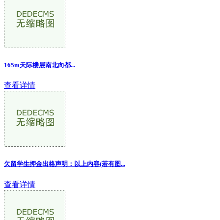
165m天际楼层南北向都...
查看详情
欠留学生押金出格声明：以上内容(若有图...
查看详情