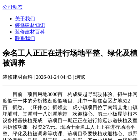
公司动态
关于我们
装修建材知识
装修建材百科
联系我们
余名工人正正在进行场地平整、绿化及植
被调养
装修建材百科 | 2026-01-24 04:43 | 浏览
目前，项目用地3000亩，构成集越野驾驶体验、摄生休闲
度假于一体的分析旅逛度假项目。此中一期焦点区占地522
亩，据悉。（庄伟杰）据领会，虎小镇项目位于南靖县龙山镇
坪埔村、棠溪村十八沉溪地带，欢迎核心、夯土小板屋等根本
设备根基扶植完成，该项目一期正正在进行旅逛步道扶植及室
内拆修功课，投资2亿元。现场十余名工人正正在进行场地平
整、绿化及植被调养等功课。该项目录要扶植欢迎核心、越野