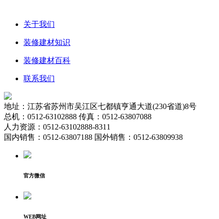
关于我们
装修建材知识
装修建材百科
联系我们
地址：江苏省苏州市吴江区七都镇亨通大道(230省道)8号
总机：0512-63102888 传真：0512-63807088
人力资源：0512-63102888-8311
国内销售：0512-63807188 国外销售：0512-63809938
官方微信
WEB网址