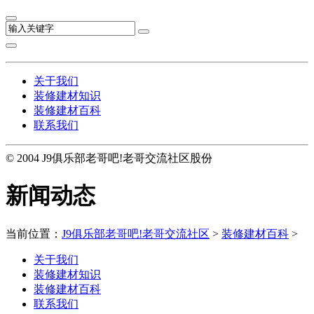
关于我们
装修建材知识
装修建材百科
联系我们
© 2004 J9俱乐部老哥吧!老哥交流社区股份
新闻动态
当前位置：
J9俱乐部老哥吧!老哥交流社区
>
装修建材百科
>
关于我们
装修建材知识
装修建材百科
联系我们