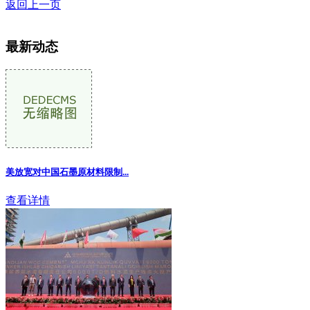
返回上一页
最新动态
美放宽对中国石墨原材料限制
...
查看详情