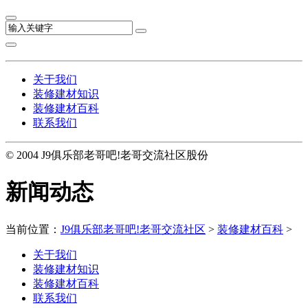
关于我们
装修建材知识
装修建材百科
联系我们
© 2004 J9俱乐部老哥吧!老哥交流社区股份
新闻动态
当前位置：
J9俱乐部老哥吧!老哥交流社区
>
装修建材百科
>
关于我们
装修建材知识
装修建材百科
联系我们