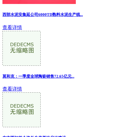
西部水泥安集延公司6000TD熟料水泥生产线...
查看详情
莫和克：一季度全球陶瓷销售72.65亿元...
查看详情