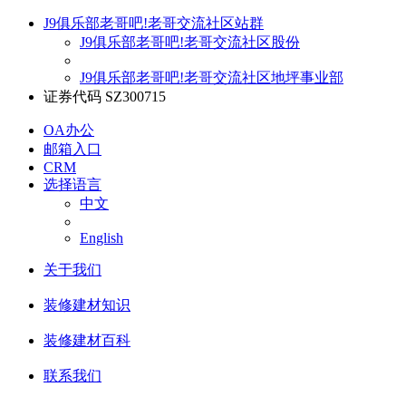
J9俱乐部老哥吧!老哥交流社区站群
J9俱乐部老哥吧!老哥交流社区股份
J9俱乐部老哥吧!老哥交流社区地坪事业部
证券代码 SZ300715
OA办公
邮箱入口
CRM
选择语言
中文
English
关于我们
装修建材知识
装修建材百科
联系我们