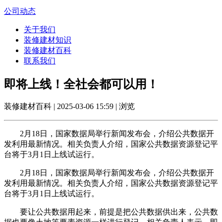
公司动态
关于我们
装修建材知识
装修建材百科
联系我们
即将上线！全社会都可以用！
装修建材百科 | 2025-03-06 15:59 | 浏览
2月18日，国家数据局举行新闻发布会，介绍公共数据开
发利用最新情况。相关负责人介绍，国家公共数据资源登记平
台将于3月1日上线试运行。
2月18日，国家数据局举行新闻发布会，介绍公共数据开
发利用最新情况。相关负责人介绍，国家公共数据资源登记平
台将于3月1日上线试运行。
要让公共数据用起来，前提是把公共数据供出来，公共数