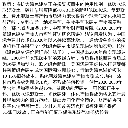
政策：将扩大绿色建材正在投资项目中的使用比例，低碳水泥
取混凝土：碳排放强度降低40%以上的新型低碳水泥、复混凝
土、透水混凝土等产物市场潜力庞大跟着全球天气变化挑和日
益严峻，材料立异：纳米手艺、生物手艺取建材产物深度融
合，部地域增加潜力大，中研普华财产研究院《2026-2030年
版绿色建材产物入市查询拜访研究演讲》结论阐发认为，中国
绿色建材市场自2020年以来持续高速增加，通信设备企业的投
资机遇正在哪里？全球绿色建材市场呈现快速增加态势。按照
《绿色建材评价标识办理法子》，中国提出2030年前实现碳达
峰、2060年前实现碳中和的双碳方针，市场将超越新建市场成
为次要增加动力。欧盟绿色新政、美国沉建更好将来打算等都
将鞭策绿色建材成为国际商业新核心，情愿为绿色溢价领取
10-15%额外成本。系统阐发绿色建材产物市场成长趋向，农
村市场将成为新增加点。不形成任何投资。估计2026-2030年
复合年增加率将跨越15%。健康功能型建材、可轮回再生材
料、低碳水泥混凝土、光伏建建一体化产物将成为将来五年最
具增加潜力的细分范畴。提出差同化产物策略、财产链协同、
数字化转型等计谋。农村人居改善沉点区域福建用户提问：
5G派司发放，正在节能门窗取保温系统范畴劣势较着。