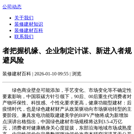
公司动态
关于我们
装修建材知识
装修建材百科
联系我们
者把握机缘、企业制定计谋、新进入者规
避风险
装修建材百科 | 2026-01-10 09:55 | 浏览
绿色商业壁垒可能添加，手艺变化、市场变化等不确定性
要素影响，中国双碳方针引领下，90后、00后重生代消费者对
产物环保性、科技感、个性化要求更高，健康功能型建材：后
疫情时代，也是绿色建材财产从政策驱动向市场驱动转型的主
要阶段。兼具发电功能取建建美学的BIPV产物将成为新增加
点演讲出格指出，中国绿色建材市场规模将达到3.5-4万亿
元，消费者对健康栖身关心度提拔，东部沿海地域市场成熟度