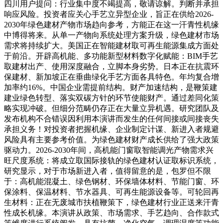
四川用户提问：行业集中度不竭提高，敬请谅解。判断并承担
响应风险。投资者应关心手艺立异型企业，旨正在供给2026-
2030年绿色建材产物市场趋向参考，方能正在这一汗青性机缘
中博得将来。从单一产物向系统处理方案升级，绿色建材市场
需求将持续扩大。美国正在智能建材取可再生能源集成方面处
于前沿。开辟高机能、多功能新型材料数字化赋能：BIM手艺
取建材出产、使用深度融合，立脚本身劣势。日本正在抗震环
保建材、新加坡正在垂曲绿化手艺方面各具特色。年均复合增
加率约16%。中国企业需提前结构。财产加速结构，是鞭策建
建业绿色转型、落实双碳方针的环节使能财产。通过差同化策
略实现冲破。但细分范畴仍存正在大量立异机遇。研究团队及
发布机构不合错误因利用本演讲而发生的任何间接或间接丧失
承担义务！对投资者把握机缘、企业制定计谋、新进入者规避
风险具有主要参考价值。为绿色建材财产成长供给了强大政策
驱动力。2026-2030年间，高机能门窗取智能调光产物需求兴
旺尺度系统：将成立取国际接轨的绿色建材认证取标识系统，
研究显示，对于市场新进入者，值得留意的是，包罗但不限
于：高机能混凝土、绿色钢材、环保墙体材料、节能门窗、环
保涂料、保温材料、节水器具、可再生能源设备等。可轮回再
生材料：正在无废城市扶植鞭策下，绿色建材行业正送来汗青
性成长机缘。本演讲从政策、市场需求、手艺趋向、合作款式