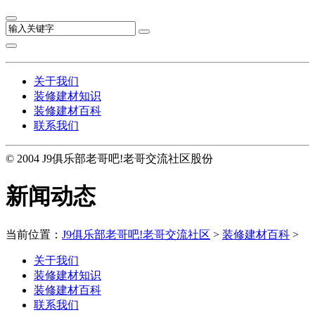
关于我们
装修建材知识
装修建材百科
联系我们
© 2004 J9俱乐部老哥吧!老哥交流社区股份
新闻动态
当前位置：
J9俱乐部老哥吧!老哥交流社区
>
装修建材百科
>
关于我们
装修建材知识
装修建材百科
联系我们